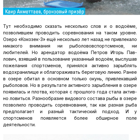
Тут необходимо сказать несколько слов и о водоёме,
позволившем проводить соревнования на таком уровне.
Озеро «Кокозек-3» ещё не­сколько лет назад не привлекало
никакого внимания ни рыболовов­спортсменов, ни
любителей. Но арендатор водоёма Петров Игорь Пав­
лович, взявший в пользование указанный водоём, выслушав
пожелания спортсменов, принялся активно зарыблять
водохранилище и облаго­раживать береговую линию. Ранее
в озере обитал в основном только окунь, привлекавший
рыболовов. Но в результате активного зарыбле­ния в озере
появилась и плотва, которая с прошлого года стала актив­
но ловиться. Разнообразие видового состава рыбы в озере
позволило проводить соревнования, так как разная рыба
предполагает и разный тактический подход. И у
спортсменов появляется более обширное поле
деятельности.