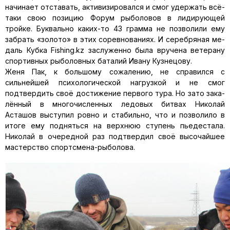
начинает отста­вать, активизировался и смог удержать всё-
таки свою позицию Форум рыболовов в лидирующей
тройке. Буквально каких-то 43 грамма не позволили ему
забрать «золото» в этих соревнованиях. И серебряная ме­
даль Кубка Fishing.kz заслуженно была вручена ветерану
спортивных рыболовных баталий Ивану Кузнецову.
Женя Пак, к большому сожалению, не справился с
сильнейшей психологической нагрузкой и не смог
подтвердить своё достижение первого тура. Но зато зака­
лённый в многочисленных ледовых битвах Николай
Асташов выступил ровно и стабильно, что и позволило в
итоге ему подняться на верхнюю ступень пьедестала.
Николай в очередной раз подтвердил своё высо­чайшее
мастерство спортсмена-рыболова.