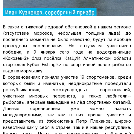
В связи с тяжёлой ледовой об­становкой в нашем регионе
(от­сутствие морозов, небольшая тол­щина льда) до
последнего момента не было известно, будут ли вообще
проведены соревнования. Но энту­зиазм участников
победил, и 9 ян­варя сего года на водохранилище
«Кокозек-3» близ посёлка КазЦИК Алматинской области
стартовал Кубок Fishing.kz по спортивной лов­ле рыбы со
льда на мормышку.
В соревнованиях приняли участие 19 спортсменов, среди
которых были и именитые, не­однократные победители
респу­бликанских, международных со­ревнований,
участники мировых первенств, а также любители-­
рыболовы, впервые вышедшие на лёд спортивных баталий.
Данные соревнования уже мож­но назвать
международными, так как в них принял участие и
представитель из Узбекистана Пётр Плеханов, широко
извест­ный как у себя в стране, так и в нашей республике.
Кроме того, Пётр, как производитель рыболовной