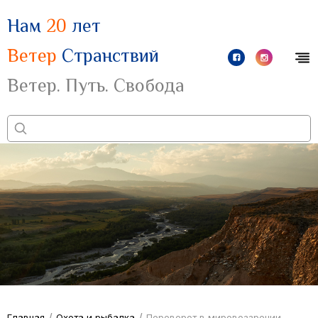
Нам
20
лет
Ветер
Странствий
Ветер. Путь. Свобода
/
/
Главная
Охота и рыбалка
Переворот в мировоззрении