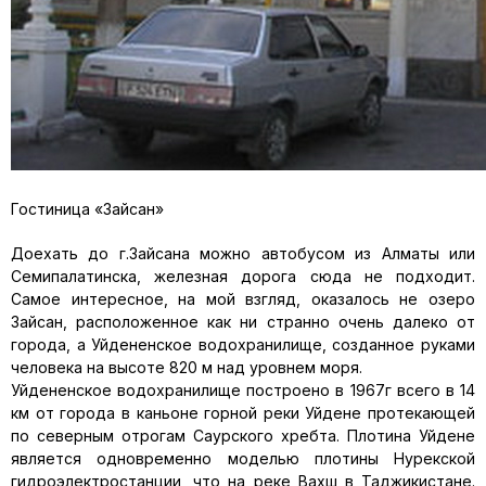
Гостиница «Зайсан»
Доехать до г.Зайсана можно автобусом из Алматы или
Семипалатинска, железная дорога сюда не подходит.
Самое интересное, на мой взгляд, оказалось не озеро
Зайсан, расположенное как ни странно очень далеко от
города, а Уйдененское водохранилище, созданное руками
человека на высоте 820 м над уровнем моря.
Уйдененское водохранилище построено в 1967г всего в 14
км от города в каньоне горной реки Уйдене протекающей
по северным отрогам Саурского хребта. Плотина Уйдене
является одновременно моделью плотины Нурекской
гидроэлектростанции, что на реке Вахш в Таджикистане.