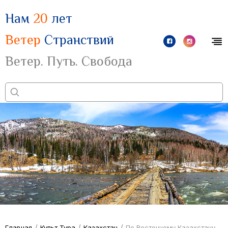
Нам
20
лет
Ветер
Странствий
Ветер. Путь. Свобода
/
/
/
Главная
Культ Тура
Казахстан
По Восточному Казахстану