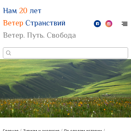
Нам
20
лет
Ветер
Странствий
Ветер. Путь. Свобода
/
/
/
Главная
Туризм и экология
По следам истории