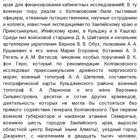
края для финансирования кабинетных исследований8. В ту
военную пору рядом с Колпаковским были пытливые
офицеры, отважные путешественники, научные сотрудники
и коллеги, известные экспедициями по Заилийскому краю и
Прииссыккулью, Илийскому краю, в Кульджу и в Кашгар.
Среди них войсковой старшина Д. А. Шайтанов и начальник
артиллерии укрепления Верное В. В. Обух, полковник А. А.
Кушакевич и его жена Мария Егоровна; ботаники А. Э.
Регель и А. М. Фетисов; чиновник особых поручений В. К.
фон Герн, который по рекомендации Колпаковского
исследовал прииссыккульские древности «киргизского
моря»; военный топограф А. А. Шепелев, составитель
географической карты Кульджинского района; военный
топограф К. А. Ларионов и его жена Вероника
Сильвестровна, десятки и сотни других краеведов,
деятельность которых не могла бы состояться без
прямого содействия генерала Колпаковского. При первом
военном губернаторе и наказном атамане Семиречья,
возникло шесть городов Заилийского края, выросли
областной центр Верный (ныне Алматы), уездный город
Джаркент, с населением в двадцать тысяч человек,