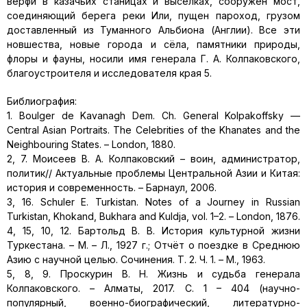
верфи в казачьих станицах и выселках, сооружён мост,
соединяющий берега реки Или, пущен пароход, грузом
доставленный из Туманного Альбиона (Англии). Все эти
новшества, новые города и сёла, памятники природы,
флоры и фауны, носили имя генерала Г. А. Колпаковского,
благоустроителя и исследователя края 5.
Библиография:
1. Bоulger de Kavanagh Dem. Ch. General Kolpakoffsky —
Central Asian Portraits. The Celebrities of the Khanates and the
Neighbouring States. – London, 1880.
2, 7. Моисеев В. А. Колпаковский – воин, администратор,
политик// Актуальные проблемы Центральной Азии и Китая:
история и современность. – Барнаул, 2006.
3, 16. Schuler E. Turkistan. Notes of a Journey in Russian
Turkistan, Khokand, Bukhara and Kuldja, vol. 1–2. – Lоndоn, 1876.
4, 15, 10, 12. Бартольд В. В. История культурной жизни
Туркестана. – М. – Л., 1927 г.; Отчёт о поездке в Среднюю
Азию с научной целью. Сочинения. Т. 2. Ч. 1. – М., 1963.
5, 8, 9. Проскурин В. Н. Жизнь и судьба генерала
Колпаковского. – Алматы, 2017. С. 1 – 404 (научно-
популярный, военно-биографический, литературно-