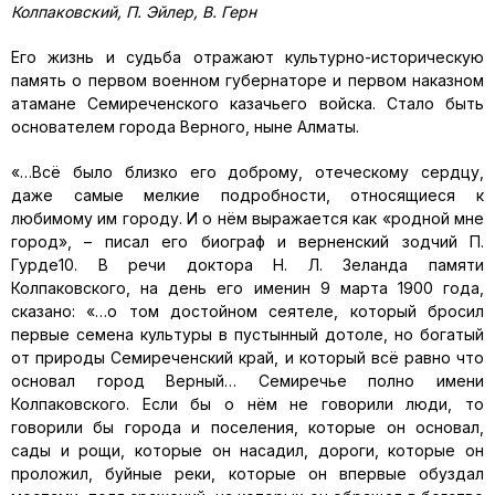
Колпаковский, П. Эйлер, В. Герн
Его жизнь и судьба отражают культурно-историческую
память о первом военном губернаторе и первом наказном
атамане Семиреченского казачьего войска. Стало быть
основателем города Верного, ныне Алматы.
«…Всё было близко его доброму, отеческому сердцу,
даже самые мелкие подробности, относящиеся к
любимому им городу. И о нём выражается как «родной мне
город», – писал его биограф и верненский зодчий П.
Гурде10. В речи доктора Н. Л. Зеланда памяти
Колпаковского, на день его именин 9 марта 1900 года,
сказано: «…о том достойном сеятеле, который бросил
первые семена культуры в пустынный дотоле, но богатый
от природы Семиреченский край, и который всё равно что
основал город Верный… Семиречье полно имени
Колпаковского. Если бы о нём не говорили люди, то
говорили бы города и поселения, которые он основал,
сады и рощи, которые он насадил, дороги, которые он
проложил, буйные реки, которые он впервые обуздал