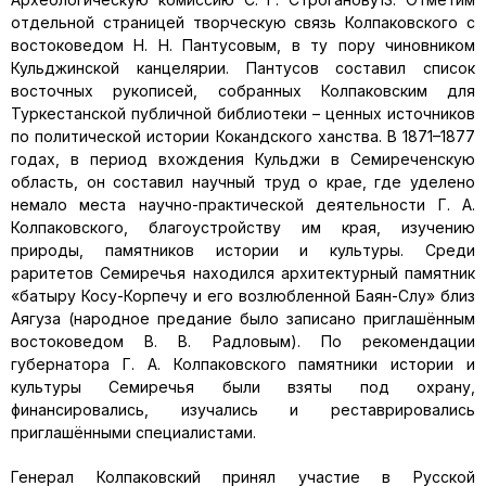
отдельной страницей творческую связь Колпаковского с
востоковедом Н. Н. Пантусовым, в ту пору чиновником
Кульджинской канцелярии. Пантусов составил список
восточных рукописей, собранных Колпаковским для
Туркестанской публичной библиотеки – ценных источников
по политической истории Кокандского ханства. В 1871–1877
годах, в период вхождения Кульджи в Семиреченскую
область, он составил научный труд о крае, где уделено
немало места научно-практической деятельности Г. А.
Колпаковского, благоустройству им края, изучению
природы, памятников истории и культуры. Среди
раритетов Семиречья находился архитектурный памятник
«батыру Косу-Корпечу и его возлюбленной Баян-Слу» близ
Аягуза (народное предание было записано приглашённым
востоковедом В. В. Радловым). По рекомендации
губернатора Г. А. Колпаковского памятники истории и
культуры Семиречья были взяты под охрану,
финансировались, изучались и реставрировались
приглашёнными специалистами.
Генерал Колпаковский принял участие в Русской