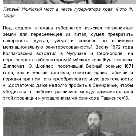
Первый Илийский мост в честь губернатора края. Фото Ф.
Ордэ
Под седлом атамана губернатор изыскал пограничные
земли для переселенцев из Китая, сумел превратить
покорность дунган, уйгур и солонов во взаимную
межнациональную заинтересованность1. Весну 1872 года
Колпаковский встретил в Чугучаке и Сергиополе, на
переговорах с губернатором Илийского края Жун Цзюанем.
Дипломат Ю. Шюйлер, посетивший Верный осенью 1871
года, как и многие деятели, отметил нравы, обычаи и
порядки при нём, его преобразовательную деятельность:
«…достаточно даже недолго пробыть в Семиречье, чтобы
убедиться в глубоких различиях между администрацией
этой провинции и управлением чиновников в Ташкенте»16.