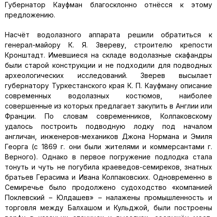
Губернатор Кауфман благосклонно отнёсся к этому
предложению.
Насчёт водолазного аппарата решили обратиться к
генерал-майору К. Я. Звереву, строителю крепости
Кронштадт. Имевшиеся на складе водолазные скафандры
были старой конструкции и не подходили для подводных
археологических исследований. Зверев высылает
губернатору Туркестанского края К. П. Кауфману описание
современных водолазных костюмов, наиболее
совершенные из которых предлагает закупить в Англии или
Франции. По словам современников, Колпаковскому
удалось построить подводную лодку под началом
англичан, инженеров-механиков Джона Нормана и Эмиля
Георга (с 1869 г. они были жителями и коммерсантами г.
Верного). Однако в первое погружение подлодка стала
тонуть и чуть не погубила краеведов-семиреков, знатных
братьев Герасима и Ивана Колпаковских. Одновременно в
Семиречье было продолжено судоходство «компанией
Поклевский – Юлдашев» – налажены промышленность и
торговля между Балхашом и Кульджой, были построены