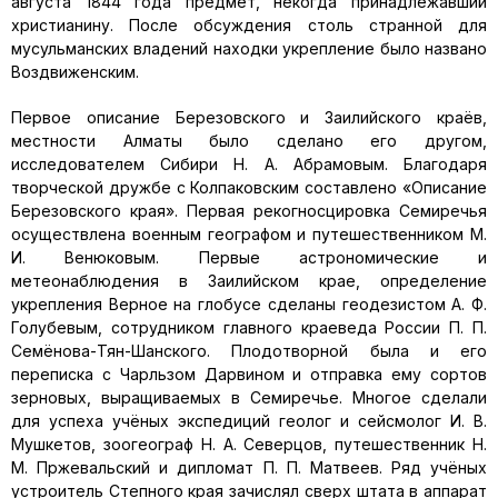
августа 1844 года предмет, некогда принадлежавший
христианину. После обсуждения столь странной для
мусульманских владений находки укрепление было названо
Воздвиженским.
Первое описание Березовского и Заилийского краёв,
местности Алматы было сделано его другом,
исследователем Сибири Н. А. Абрамовым. Благодаря
творческой дружбе с Колпаковским составлено «Описание
Березовского края». Первая рекогносцировка Семиречья
осуществлена военным географом и путешественником М.
И. Венюковым. Первые астрономические и
метеонаблюдения в Заилийском крае, определение
укрепления Верное на глобусе сделаны геодезистом А. Ф.
Голубевым, сотрудником главного краеведа России П. П.
Семёнова-Тян-Шанского. Плодотворной была и его
переписка с Чарльзом Дарвином и отправка ему сортов
зерновых, выращиваемых в Семиречье. Многое сделали
для успеха учёных экспедиций геолог и сейсмолог И. В.
Мушкетов, зоогеограф Н. А. Северцов, путешественник Н.
М. Пржевальский и дипломат П. П. Матвеев. Ряд учёных
устроитель Степного края зачислял сверх штата в аппарат