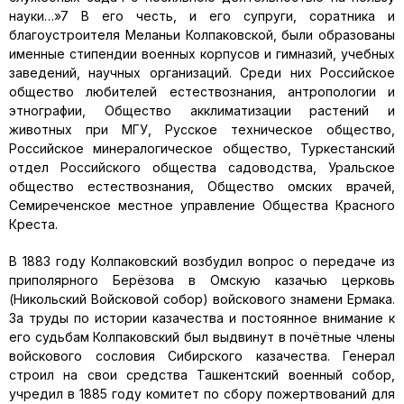
науки…»7 В его честь, и его супруги, соратника и
благоустроителя Меланьи Колпаковской, были образованы
именные стипендии военных корпусов и гимназий, учебных
заведений, научных организаций. Среди них Российское
общество любителей естествознания, антропологии и
этнографии, Общество акклиматизации растений и
животных при МГУ, Русское техническое общество,
Российское минералогическое общество, Туркестанский
отдел Российского общества садоводства, Уральское
общество естествознания, Общество омских врачей,
Семиреченское местное управление Общества Красного
Креста.
В 1883 году Колпаковский возбудил вопрос о передаче из
приполярного Берёзова в Омскую казачью церковь
(Никольский Войсковой собор) войскового знамени Ермака.
За труды по истории казачества и постоянное внимание к
его судьбам Колпаковский был выдвинут в почётные члены
войскового сословия Сибирского казачества. Генерал
строил на свои средства Ташкентский военный собор,
учредил в 1885 году комитет по сбору пожертвований для