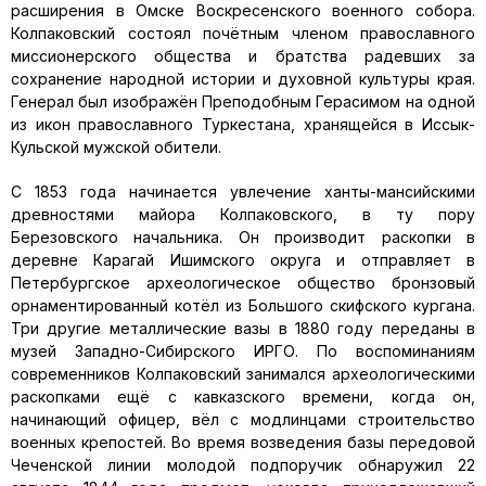
расширения в Омске Воскресенского военного собора.
Колпаковский состоял почётным членом православного
миссионерского общества и братства радевших за
сохранение народной истории и духовной культуры края.
Генерал был изображён Преподобным Герасимом на одной
из икон православного Туркестана, хранящейся в Иссык-
Кульской мужской обители.
С 1853 года начинается увлечение ханты-мансийскими
древностями майора Колпаковского, в ту пору
Березовского начальника. Он производит раскопки в
деревне Карагай Ишимского округа и отправляет в
Петербургское археологическое общество бронзовый
орнаментированный котёл из Большого скифского кургана.
Три другие металлические вазы в 1880 году переданы в
музей Западно-Сибирского ИРГО. По воспоминаниям
современников Колпаковский занимался археологическими
раскопками ещё с кавказского времени, когда он,
начинающий офицер, вёл с модлинцами строительство
военных крепостей. Во время возведения базы передовой
Чеченской линии молодой подпоручик обнаружил 22