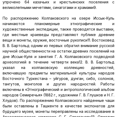
упрочено 64 казачьих и крестьянских поселения с
великолепными мечетями, синагогами и храмами9.
По распоряжению Колпаковского на озере Иссык-Куль
начинаются планомерные этнографические и
художественные экспедиции, также проводятся выставки,
где местные краеведы представляют публике древние
вещи и монеты, оружие, восточные рукописи11. Востоковед
В. В. Бартольд одним из первых обратил внимание русской
научной общественности на остатки древних поселений на
дне Иссык-Куля и занятия Г. А. Колпаковского подводной
археологией в течение четверти века12. В. В. Бартольд
указал на колпаковскую коллекцию древностей,
включавшую предметы материальной культуры народов
Восточного Туркестана – уйгуров, дунган, сибо, солонов,
тангутов, монголов и других народностей. Работы
включены в «Этнографический и антропологический альбом
народов Семиречья» (1882 г., художники Г. В. Глушков и Н. Г.
Хлудов). По распоряжению Колпаковского найденные чаши
были оставлены в Ташкенте в качестве экспонатов для
будущего музея, монеты переправлены на исследование в
Археологическую комиссию С. Г. Строганову13. Отметим