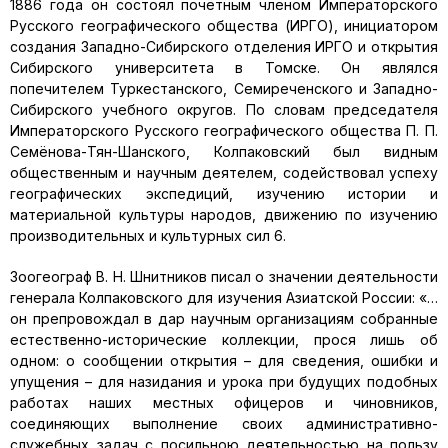
1886 года он состоял почётным членом Императорского
Русского географического общества (ИРГО), инициатором
создания Западно-Сибирского отделения ИРГО и открытия
Сибирского университета в Томске. Он являлся
попечителем Туркестанского, Семиреченского и Западно-
Сибирского учебного округов. По словам председателя
Императорского Русского географического общества П. П.
Семёнова-Тян-Шанского, Колпаковский был видным
общественным и научным деятелем, содействовал успеху
географических экспедиций, изучению истории и
материальной культуры народов, движению по изучению
производительных и культурных сил 6.
Зоогеограф В. Н. Шнитников писал о значении деятельности
генерала Колпаковского для изучения Азиатской России: «…
он препровождал в дар научным организациям собранные
естественно-исторические коллекции, прося лишь об
одном: о сообщении открытия – для сведения, ошибки и
упущения – для назидания и урока при будущих подобных
работах наших местных офицеров и чиновников,
соединяющих выполнение своих административно-
служебных задач с посильною деятельностью на пользу