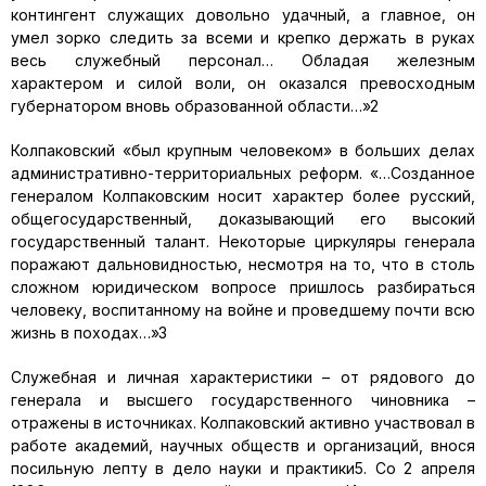
контингент служащих довольно удачный, а главное, он
умел зорко следить за всеми и крепко держать в руках
весь служебный персонал… Обладая железным
характером и силой воли, он оказался превосходным
губернатором вновь образованной области…»2
Колпаковский «был крупным человеком» в больших делах
административно-территориальных реформ. «…Созданное
генералом Колпаковским носит характер более русский,
общегосударственный, доказывающий его высокий
государственный талант. Некоторые циркуляры генерала
поражают дальновидностью, несмотря на то, что в столь
сложном юридическом вопросе пришлось разбираться
человеку, воспитанному на войне и проведшему почти всю
жизнь в походах…»3
Служебная и личная характеристики – от рядового до
генерала и высшего государственного чиновника –
отражены в источниках. Колпаковский активно участвовал в
работе академий, научных обществ и организаций, внося
посильную лепту в дело науки и практики5. Со 2 апреля