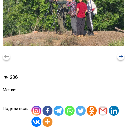
keyboard_backspace
arrow_right_alt
236
Метки:
Поделиться: