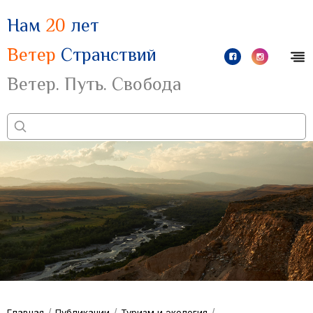
Нам
20
лет
Ветер
Странствий
Ветер. Путь. Свобода
/
/
/
Главная
Публикации
Туризм и экология