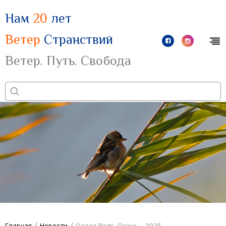
Нам
20
лет
Ветер
Странствий
Ветер. Путь. Свобода
/
/
Главная
Новости
Qazaq Birds. Осень – 2025