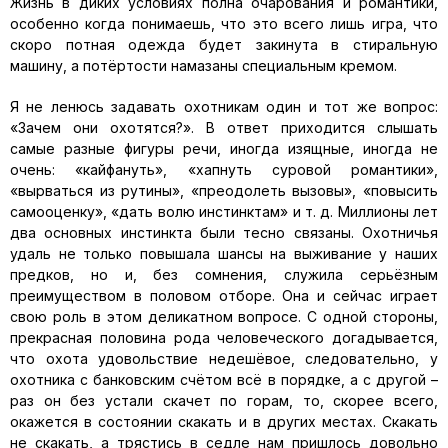
Жизнь в диких условиях полна очарования и романтики,
особенно когда понимаешь, что это всего лишь игра, что
скоро потная одежда будет закинута в стиральную
машину, а потёртости намазаны специальным кремом.
Я не ленюсь задавать охотникам один и тот же вопрос:
«Зачем они охотятся?». В ответ приходится слышать
самые разные фигуры речи, иногда изящные, иногда не
очень: «кайфануть», «хапнуть суровой романтики»,
«вырваться из рутины», «преодолеть вызовы», «повысить
самооценку», «дать волю инстинктам» и т. д. Миллионы лет
два основных инстинкта были тесно связаны. Охотничья
удаль не только повышала шансы на выживание у наших
предков, но и, без сомнения, служила серьёзным
преимуществом в половом отборе. Она и сейчас играет
свою роль в этом деликатном вопросе. С одной стороны,
прекрасная половина рода человеческого догадывается,
что охота удовольствие недешёвое, следовательно, у
охотника с банковским счётом всё в порядке, а с другой –
раз он без устали скачет по горам, то, скорее всего,
окажется в состоянии скакать и в других местах. Скакать
не скакать, а трястись в седле нам пришлось довольно