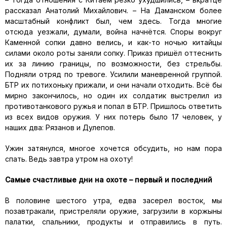
рассказал Анатолий Михайлович. – На Даманском более
масштабный конфликт был, чем здесь. Тогда многие
отсюда уезжали, думали, война начнётся. Споры вокруг
Каменной сопки давно велись, и как-то ночью китайцы
силами около роты заняли сопку. Приказ пришёл оттеснить
их за линию границы, по возможности, без стрельбы.
Подняли отряд по тревоге. Усилили маневренной группой.
БТР их потихоньку прижали, и они начали отходить. Всё бы
мирно закончилось, но один их солдатик выстрелил из
противотанкового ружья и попал в БТР. Пришлось ответить
из всех видов оружия. У них потерь было 17 человек, у
наших два: Рязанов и Дулепов.
Ужин затянулся, многое хочется обсудить, но нам пора
спать. Ведь завтра утром на охоту!
Самые счастливые дни на охоте – первый и последний
В половине шестого утра, едва засерел восток, мы
позавтракали, пристреляли оружие, загрузили в коржыны
палатки, спальники, продукты и отправились в путь.