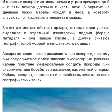
И маралы и козероги активны ночью и утром примерно до 9
и с пяти вечера дотемна и часть ночи. В укрытие на
дневные лёжки маралы уходят в леса, а козероги
спасаются от хищников и человека в скалах.
В этих же местах обитают архары, которых одни учёные
выделяют в отдельный джунгарский подвид (барана
Литлдаля – ovis ammon litlldale), а другие считают
географической морфой тянь-шаньского подвида.
Архары не такие ловкие альпинисты, как козероги, поэтому
они предпочитают более плоские высокогорные равнины.
Кабаны поистине универсальные солдаты природы. Они
снаряжены для борьбы за выживание, как элитный спецназ.
Кабаны всеядны, плодовиты и способны выживать во всех
географических зонах.