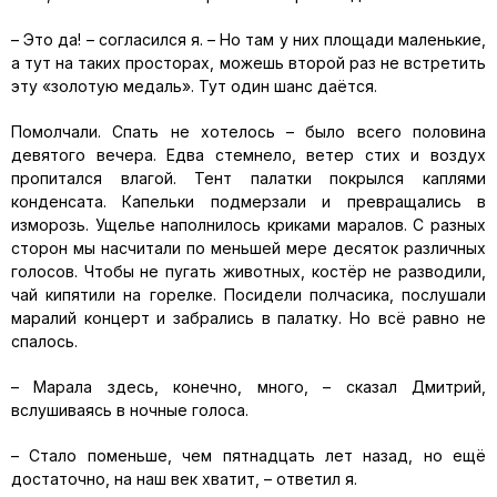
– Это да! – согласился я. – Но там у них площади маленькие,
а тут на таких просторах, можешь второй раз не встретить
эту «золотую медаль». Тут один шанс даётся.
Помолчали. Спать не хотелось – было всего половина
девятого вечера. Едва стемнело, ветер стих и воздух
пропитался влагой. Тент палатки покрылся каплями
конденсата. Капельки подмерзали и превращались в
изморозь. Ущелье наполнилось криками маралов. С разных
сторон мы насчитали по меньшей мере десяток различных
голосов. Чтобы не пугать животных, костёр не разводили,
чай кипятили на горелке. Посидели полчасика, послушали
маралий концерт и забрались в палатку. Но всё равно не
спалось.
– Марала здесь, конечно, много, – сказал Дмитрий,
вслушиваясь в ночные голоса.
– Стало поменьше, чем пятнадцать лет назад, но ещё
достаточно, на наш век хватит, – ответил я.