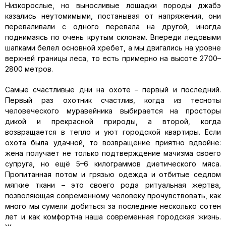
Низкорослые, но выносливые лошадки породы джабэ
казались неутомимыми, постанывая от напряжения, они
переваливали с одного перевала на другой, иногда
поднимаясь по очень крутым склонам. Впереди ледовыми
шапками белел основной хребет, а мы двигались на уровне
верхней границы леса, то есть примерно на высоте 2700–
2800 метров.
Самые счастливые дни на охоте – первый и последний.
Первый раз охотник счастлив, когда из тесноты
человеческого муравейника выбирается на просторы
дикой и прекрасной природы, а второй, когда
возвращается в тепло и уют городской квартиры. Если
охота была удачной, то возвращение приятно вдвойне:
жена получает не только подтверждение мачизма своего
супруга, но ещё 5–6 килограммов диетического мяса.
Пропитанная потом и грязью одежда и отбитые седлом
мягкие ткани – это своего рода ритуальная жертва,
позволяющая современному человеку прочувствовать, как
много мы сумели добиться за последние несколько сотен
лет и как комфортна наша современная городская жизнь.