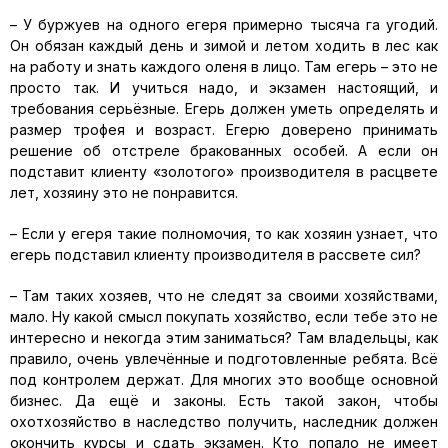
– У буржуев на одного егеря примерно тысяча га угодий.
Он обязан каждый день и зимой и летом ходить в лес как
на работу и знать каждого оленя в лицо. Там егерь – это не
просто так. И учиться надо, и экзамен настоящий, и
требования серьёзные. Егерь должен уметь определять и
размер трофея и возраст. Егерю доверено принимать
решение об отстреле бракованных особей. А если он
подставит клиенту «золотого» производителя в расцвете
лет, хозяину это не понравится.
– Если у егеря такие полномочия, то как хозяин узнает, что
егерь подставил клиенту производителя в рассвете сил?
– Там таких хозяев, что не следят за своими хозяйствами,
мало. Ну какой смысл покупать хозяйство, если тебе это не
интересно и некогда этим заниматься? Там владельцы, как
правило, очень увлечённые и подготовленные ребята. Всё
под контролем держат. Для многих это вообще основной
бизнес. Да ещё и законы. Есть такой закон, чтобы
охотхозяйство в наследство получить, наследник должен
окончить курсы и сдать экзамен. Кто попало не имеет