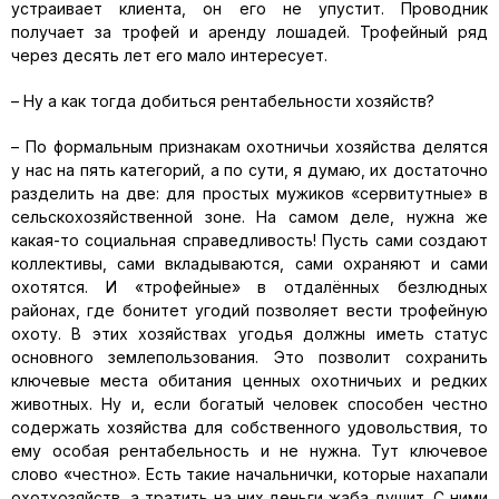
устраивает клиента, он его не упустит. Проводник
получает за трофей и аренду лошадей. Трофейный ряд
через десять лет его мало интересует.
– Ну а как тогда добиться рентабельности хозяйств?
– По формальным признакам охотничьи хозяйства делятся
у нас на пять категорий, а по сути, я думаю, их достаточно
разделить на две: для простых мужиков «сервитутные» в
сельскохозяйственной зоне. На самом деле, нужна же
какая-то социальная справедливость! Пусть сами создают
коллективы, сами вкладываются, сами охраняют и сами
охотятся. И «трофейные» в отдалённых безлюдных
районах, где бонитет угодий позволяет вести трофейную
охоту. В этих хозяйствах угодья должны иметь статус
основного землепользования. Это позволит сохранить
ключевые места обитания ценных охотничьих и редких
животных. Ну и, если богатый человек способен честно
содержать хозяйства для собственного удовольствия, то
ему особая рентабельность и не нужна. Тут ключевое
слово «честно». Есть такие начальнички, которые нахапали
охотхозяйств, а тратить на них деньги жаба душит. С ними