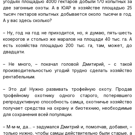
угодьях площадью 4000 гектаров добыли 170 копытных за
две загонные охоты. А в ЮАР в хозяйстве площадью 25
тысяч гектаров копытных добывается около тысячи в год.
А у вас здесь сколько?
– Ну, год на год не приходится, но, я думаю, пять-шесть
козерогов и столько же маралов на площади 40 тыс. га. А
есть хозяйства площадью 200 тыс. га, там, может, до
двадцати.
– Не много, – покачал головой Дмитирий, – с такой
производительностью угодий трудно сделать хозяйство
рентабельным.
– Это да! Нужно развивать трофейную охоту. Продав
трофейному охотнику одного старого, потерявшего
репродуктивную способность самца, охотничье хозяйство
получает средства на охрану и биотехнию, необходимые
для сохранения всей популяции.
– М-м-м, да… – задумался Дмитрий и, помолчав, добавил, –
только нужно, чтобы самцы действительно были старые, а