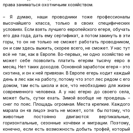
права заниматься охотничьим хозяйством.
– Я думаю, наши проводники тоже профессионалы
высочайшего класса, только в своих специфических
условиях. Если взять лучшего европейского егеря, обучать
его два года, дать ему сертификат, а потом закинуть в эти
горы, то он не только не сможет работать проводником,
он и сам здесь выжить, скорее всего, не сможет. У нас тут
всё не так, как в Европе. Во-первых, ни одно хозяйство не
может себе позволить платить егерям тысячу евро в
месяц. Нет таких доходов. Основной заработок егеря – это
скотина, и он к ней привязан. В Европе егерь ходит каждый
день в лес как на работу, потому что этот лес рядом с его
домом, там есть школа и все, что необходимо для жизни
современного человека. А у нас егерю до своего села,
может быть, сутки ехать. Зимой вообще не проедешь –
снег по пояс. Площадь огромная. Места крепкие. Каждого
марала он «в лицо» знать не может, хотя бы потому, что
животные постоянно двигаются: вертикальные,
горизонтальные, сезонные кочёвки и миграции. Поэтому,
конечно, если есть возможность добыть трофей, который