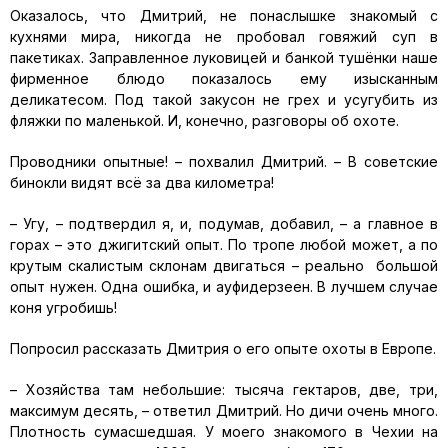
Оказалось, что Дмитрий, не понаслышке знакомый с
кухнями мира, никогда не пробовал говяжий суп в
пакетиках. Заправленное луковицей и банкой тушёнки наше
фирменное блюдо показалось ему изысканным
деликатесом. Под такой закусон не грех и усугубить из
фляжки по маленькой. И, конечно, разговоры об охоте.
Проводники опытные! – похвалил Дмитрий. – В советские
бинокли видят всё за два километра!
– Угу, – подтвердил я, и, подумав, добавил, – а главное в
горах – это джигитский опыт. По тропе любой может, а по
крутым скалистым склонам двигаться – реально большой
опыт нужен. Одна ошибка, и ауфидерзеен. В лучшем случае
коня угробишь!
Попросил рассказать Дмитрия о его опыте охоты в Европе.
– Хозяйства там небольшие: тысяча гектаров, две, три,
максимум десять, – ответил Дмитрий. Но дичи очень много.
Плотность сумасшедшая. У моего знакомого в Чехии на