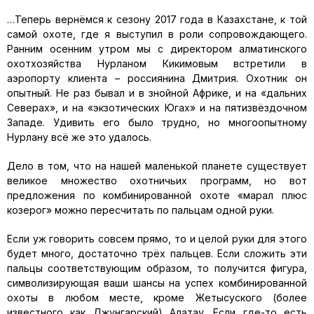
…Теперь вернёмся к сезону 2017 года в Казахстане, к той
самой охоте, где я выступил в роли сопровождающего.
Ранним осенним утром мы с директором алматинского
охотхозяйства Нурланом Кикимовым встретили в
аэропорту клиента – россиянина Дмитрия. Охотник он
опытный. Не раз бывал и в знойной Африке, и на «дальних
Северах», и на «экзотических Югах» и на пятизвёздочном
Западе. Удивить его было трудно, но многоопытному
Нурлану всё же это удалось.
Дело в том, что на нашей маленькой планете существует
великое множество охотничьих программ, но вот
предложения по комбинированной охоте «марал плюс
козерог» можно пересчитать по пальцам одной руки.
Если уж говорить совсем прямо, то и целой руки для этого
будет много, достаточно трёх пальцев. Если сложить эти
пальцы соответствующим образом, то получится фигура,
символизирующая ваши шансы на успех комбинированной
охоты в любом месте, кроме Жетысуского (более
известного как Джунгарский) Алатау. Если где-то есть