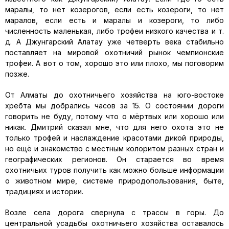
маралы, то нет козерогов, если есть козероги, то нет
маралов, если есть и маралы и козероги, то либо
численность маленькая, либо трофеи низкого качества и т.
д. А Джунгарский Алатау уже четверть века стабильно
поставляет на мировой охотничий рынок чемпионские
трофеи. А вот о том, хорошо это или плохо, мы поговорим
позже.
От Алматы до охотничьего хозяйства на юго-востоке
хребта мы добрались часов за 15. О состоянии дороги
говорить не буду, потому что о мёртвых или хорошо или
никак. Дмитрий сказал мне, что для него охота это не
только трофей и наслаждение красотами дикой природы,
но ещё и знакомство с местным колоритом разных стран и
географических регионов. Он старается во время
охотничьих туров получить как можно больше информации
о животном мире, системе природопользования, быте,
традициях и истории.
Возле села дорога свернула с трассы в горы. До
центральной усадьбы охотничьего хозяйства оставалось