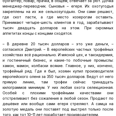
бухгалтер, повар, прачка, в общем, отвечает за уют. Дочка
менеджер-переводчик. Сыновья – егеря. Их охотугодья
закреплены на их же сельхозугодьях. Они сами решают,
где скот пасти, а где место козерогам оставить.
Принимают четыре-шесть клиентов в год, зарабатывают
тысяч двадцать долларов на этом. При скромных
аппетитах концы с концами сходятся.
– В деревне 20 тысяч долларов – это уже деньги, –
согласился Дмитрий. – В европейских частных трофейных
хозяйствах всё рационально. И мясной цех, и таксидермия,
и гостиничный бизнес, и какие-то побочные промыслы:
хамон, мамон, колбаски всякие. Главное, у них, кончено,
трофейный ряд. Где я был, хозяин купил производителя
европейского оленя за 350 тысяч долларов. Ведут от него
прямую линию, там трофеи сейчас тринадцать
килограммов минимум. У них любая охота селекционная.
Особей с плохими трофейными качествами они
отстреливают без сожаления в любой сезон. Продают по
дешёвке или вообще сами егеря стреляют. А самца на
золотую медаль они поставят под выстрел только после
того, как тот 10–11 лет поработает производителем.