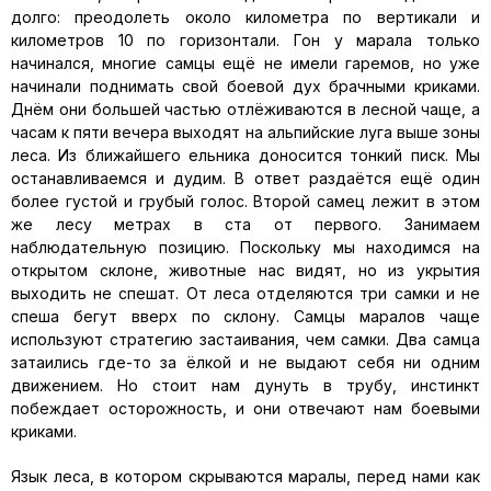
долго: преодолеть около километра по вертикали и
километров 10 по горизонтали. Гон у марала только
начинался, многие самцы ещё не имели гаремов, но уже
начинали поднимать свой боевой дух брачными криками.
Днём они большей частью отлёживаются в лесной чаще, а
часам к пяти вечера выходят на альпийские луга выше зоны
леса. Из ближайшего ельника доносится тонкий писк. Мы
останавливаемся и дудим. В ответ раздаётся ещё один
более густой и грубый голос. Второй самец лежит в этом
же лесу метрах в ста от первого. Занимаем
наблюдательную позицию. Поскольку мы находимся на
открытом склоне, животные нас видят, но из укрытия
выходить не спешат. От леса отделяются три самки и не
спеша бегут вверх по склону. Самцы маралов чаще
используют стратегию застаивания, чем самки. Два самца
затаились где-то за ёлкой и не выдают себя ни одним
движением. Но стоит нам дунуть в трубу, инстинкт
побеждает осторожность, и они отвечают нам боевыми
криками.
Язык леса, в котором скрываются маралы, перед нами как