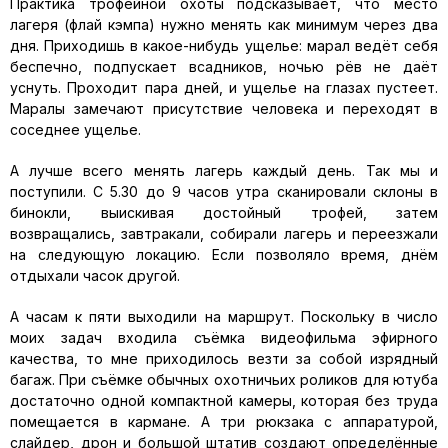
Практика трофейной охоты подсказывает, что место
лагеря (флай кэмпа) нужно менять как минимум через два
дня. Приходишь в какое-нибудь ущелье: марал ведёт себя
беспечно, подпускает всадников, ночью рёв не даёт
уснуть. Проходит пара дней, и ущелье на глазах пустеет.
Маралы замечают присутствие человека и переходят в
соседнее ущелье.
А лучше всего менять лагерь каждый день. Так мы и
поступили. С 5.30 до 9 часов утра сканировали склоны в
бинокли, выискивая достойный трофей, затем
возвращались, завтракали, собирали лагерь и переезжали
на следующую локацию. Если позволяло время, днём
отдыхали часок другой.
А часам к пяти выходили на маршрут. Поскольку в число
моих задач входила съёмка видеофильма эфирного
качества, то мне приходилось везти за собой изрядный
багаж. При съёмке обычных охотничьих роликов для ютуба
достаточно одной компактной камеры, которая без труда
помещается в кармане. А три рюкзака с аппаратурой,
слайдер, дрон и большой штатив создают определённые