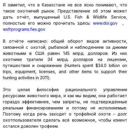
Я заметил, что в Казахстане не все ясно понимают, что
такое охотничий рынок. Представление об этом может
дать отчёт, выпущенный U.S. Fish & Wildlife Service,
полностью его можно прочитать здесь:
www.doi.gov
,
wsfrprograms.fws.gov
В отчёте написано: общий оборот видов активности,
связанной с охотой, рыбалкой и наблюдением за дикими
животными в США равен 145 млрд. долларов. Из них
охотники тратили 34 млрд. долларов на лицензии,
путешествия и снаряжение (Hunters spent $34.0 billion on
trips, equipment, licenses, and other items to support their
hunting activities in 2011).
Это целая философия рационального управления
ресурсами животного мира, и как мы видим, она работает
гораздо эффективнее, чем запреты, не подтверждённые
реальным финансированием и потому не исполняемые.
Поэтому когда речь заходит о трофейной охоте – долг
охотпользователя сделать всё возможное, чтобы клиент
остался доволен трофеем.