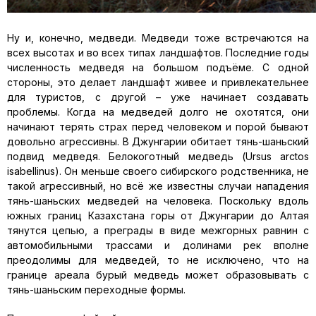
Ну и, конечно, медведи. Медведи тоже встречаются на
всех высотах и во всех типах ландшафтов. Последние годы
численность медведя на большом подъёме. С одной
стороны, это делает ландшафт живее и привлекательнее
для туристов, с другой – уже начинает создавать
проблемы. Когда на медведей долго не охотятся, они
начинают терять страх перед человеком и порой бывают
довольно агрессивны. В Джунгарии обитает тянь-шаньский
подвид медведя. Белокоготный медведь (Ursus arctos
isabellinus). Он меньше своего сибирского родственника, не
такой агрессивный, но всё же известны случаи нападения
тянь-шаньских медведей на человека. Поскольку вдоль
южных границ Казахстана горы от Джунгарии до Алтая
тянутся цепью, а преграды в виде межгорных равнин с
автомобильными трассами и долинами рек вполне
преодолимы для медведей, то не исключено, что на
границе ареала бурый медведь может образовывать с
тянь-шаньским переходные формы.