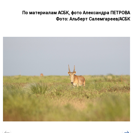
По материалам АСБК, фото Александра ПЕТРОВА
Фото: Альберт Салемгареев/АСБК
keyboard_backspace
arrow_right_alt