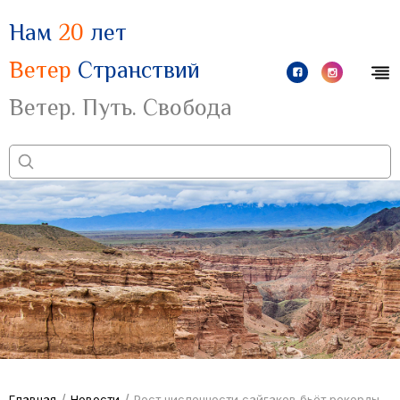
Нам
20
лет
Ветер
Странствий
Ветер. Путь. Свобода
/
/
Главная
Новости
Рост численности сайгаков бьёт рекорды