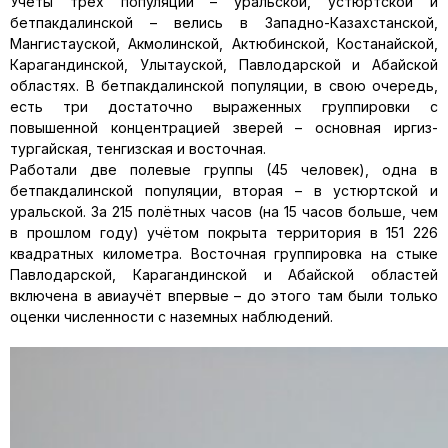
Учёты трёх популяций – уральской, устюртской и
бетпакдалинской – велись в Западно-Казахстанской,
Мангистауской, Акмолинской, Актюбинской, Костанайской,
Карагандинской, Улытауской, Павлодарской и Абайской
областях. В бетпакдалинской популяции, в свою очередь,
есть три достаточно выраженных группировки с
повышенной концентрацией зверей – основная иргиз-
тургайская, тенгизская и восточная.
Работали две полевые группы (45 человек), одна в
бетпакдалинской популяции, вторая – в устюртской и
уральской. За 215 полётных часов (на 15 часов больше, чем
в прошлом году) учётом покрыта территория в 151 226
квадратных километра. Восточная группировка на стыке
Павлодарской, Карагандинской и Абайской областей
включена в авиаучёт впервые – до этого там были только
оценки численности с наземных наблюдений.