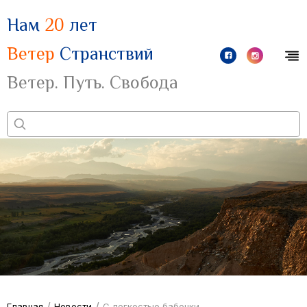
Нам
20
лет
Ветер
Странствий
Ветер. Путь. Свобода
/
/
Главная
Новости
С легкостью бабочки