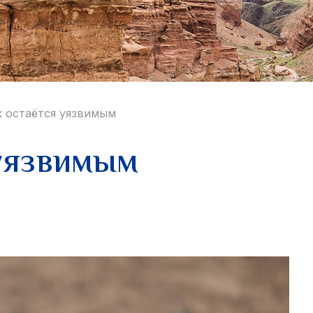
к остаётся уязвимым
 уязвимым