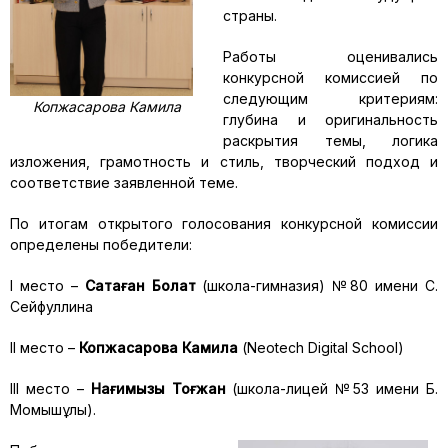
страны.
Работы оценивались
конкурсной комиссией по
следующим критериям:
Копжасарова Камила
глубина и оригинальность
раскрытия темы, логика
изложения, грамотность и стиль, творческий подход и
соответствие заявленной теме.
По итогам открытого голосования конкурсной комиссии
определены победители:
I место –
Сақтаған Болат
(школа-гимназия) №80 имени С.
Сейфуллина
II место –
Копжасарова Камила
(Neotech Digital School)
III место –
Нағимқызы Тоғжан
(школа-лицей №53 имени Б.
Момышұлы).