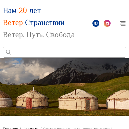
Нам
20
лет
Ветер
Странствий
Ветер. Путь. Свобода
/
/
Главная
Новости
Самое ценное – это независимость!