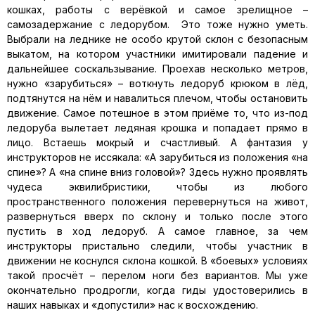
кошках, работы с верёвкой и самое зрелищное –
самозадержание с ледорубом. Это тоже нужно уметь.
Выбрали на леднике не особо крутой склон с безопасным
выкатом, на котором участники имитировали падение и
дальнейшее соскальзывание. Проехав несколько метров,
нужно «зарубиться» – воткнуть ледоруб крюком в лёд,
подтянутся на нём и навалиться плечом, чтобы остановить
движение. Самое потешное в этом приёме то, что из-под
ледоруба вылетает ледяная крошка и попадает прямо в
лицо. Встаешь мокрый и счастливый. А фантазия у
инструкторов не иссякала: «А зарубиться из положения «на
спине»? А «на спине вниз головой»? Здесь нужно проявлять
чудеса эквилибристики, чтобы из любого
пространственного положения перевернуться на живот,
развернуться вверх по склону и только после этого
пустить в ход ледоруб. А самое главное, за чем
инструкторы пристально следили, чтобы участник в
движении не коснулся склона кошкой. В «боевых» условиях
такой просчёт – перелом ноги без вариантов. Мы уже
окончательно продрогли, когда гиды удостоверились в
наших навыках и «допустили» нас к восхождению.