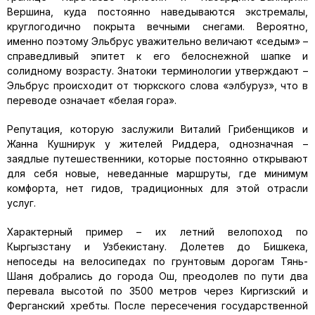
Вершина, куда постоянно наведываются экстремалы,
круглогодично покрыта вечными снегами. Вероятно,
именно поэтому Эльбрус уважительно величают «седым» –
справедливый эпитет к его белоснежной шапке и
солидному возрасту. Знатоки терминологии утверждают –
Эльбрус происходит от тюркского слова «элбуруз», что в
переводе означает «белая гора».
Репутация, которую заслужили Виталий Грибенщиков и
Жанна Кушнирук у жителей Риддера, однозначная –
заядлые путешественники, которые постоянно открывают
для себя новые, неведанные маршруты, где минимум
комфорта, нет гидов, традиционных для этой отрасли
услуг.
Характерный пример – их летний велопоход по
Кыргызстану и Узбекистану. Долетев до Бишкека,
непоседы на велосипедах по грунтовым дорогам Тянь-
Шаня добрались до города Ош, преодолев по пути два
перевала высотой по 3500 метров через Киргизский и
Ферганский хребты. После пересечения государственной