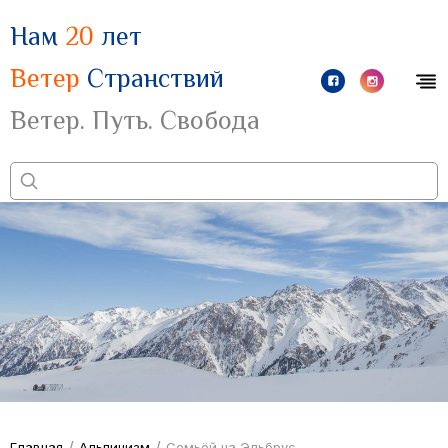
Нам
20
лет
Ветер
Странствий
Ветер. Путь. Свобода
/
/
Главная
Альпинизм
Семьёй на Эльбрус