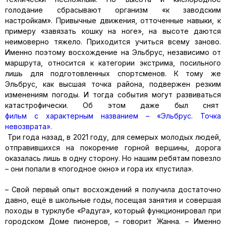
голодание сбрасывают организм «к заводским
настройкам». Привычные движения, отточенные навыки, к
примеру «завязать кошку на ноге», на высоте даются
неимоверно тяжело. Приходится учиться всему заново.
Именно поэтому восхождение на Эльбрус, независимо от
маршрута, относится к категории экстрима, посильного
лишь для подготовленных спортсменов. К тому же
Эльбрус, как высшая точка района, подвержен резким
изменениям погоды. И тогда события могут развиваться
катастрофически. Об этом даже был снят
фильм с характерным названием – «Эльбрус. Точка
невозврата».
Три года назад, в 2021 году, для семерых молодых людей,
отправившихся на покорение горной вершины, дорога
оказалась лишь в одну сторону. Но нашим ребятам повезло
– они попали в «погодное окно» и гора их «пустила».
– Свой первый опыт восхождений я получила достаточно
давно, ещё в школьные годы, посещая занятия и совершая
походы в турклубе «Радуга», который функционировал при
городском Доме пионеров, – говорит Жанна. – Именно