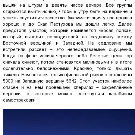
вышли на штурм в девять часов вечера. Все группы
стараются выйти ночью, чтобы к утру быть на вершине и
успеть спуститься засветло. Акклиматизация у нас прошла
хорошо и до Скал Пастухова мы дошли легко. Далее
предстоял участок, который называется «косая полка»,
который выводит восходителей на седловину между
Восточной вершиной и Западной. На седловине мы
встретили рассвет – это непередаваемые ощущения.
Когда на фоне иссиня-чёрного неба белесые цепи гор
сначала синеют, потом становятся малиновыми и в итоге
ослепительно белоснежными. Красиво, только дышать
тяжело. Нам остался только финальный рывок с седловины
5300 на Западную вершину 5642. Этот участок наиболее
опасен и на нем провешаны «перила» – закреплённые
верёвки, в которые можно встегнуться карабином
самостраховки.