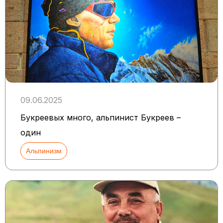
09.06.2025
Букреевых много, альпинист Букреев –
один
Альпинизм