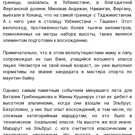
границы, оказались в Узбекистане, в благодатной
Ферганской долине. Миновав Андижан, Наманган, Фергану,
выехали в Коканд, что на самой границе с Таджикистаном.
А с него уже в столицу Узбекистана – Ташкент. Этот
велопоход, протяжённостью более тысячи километров,
помноженных на метры набора высоты, также являлся
элементом подготовки к восхождению.
Примечательно, что в этом велопутешествии маму и папу
сопровождал их сын Ваня, учащийся восьмого класса
лицея. Несмотря на свой юный возраст, он уже выполнил
нормативы на звание кандидата в мастера спорта по
маунтин-байку.
Однако самым памятным событием минувшего лета для
Виталия Грибенщикова и Жанны Кушнирук стал их дебют в
высотном альпинизме, когда они взошли на Эльбрус.
Безусловно, у них был опыт восхождений, в том числе, по
сложным категорийным маршрутам, но это было в
техническом (скальном) классе. На высоте же всё иначе.
Маршрут на Эльбрус с юга считается классическим и
технически несложным. Но высота и кислородное