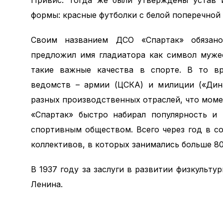
Привис. Тогда же были утверждены устав 
формы: красные футболки с белой поперечной 
Своим названием ДСО «Спартак» обязан
предложил имя гладиатора как символ мужес
такие важные качества в спорте. В то в
ведомств – армии (ЦСКА) и милиции («Дин
разных производственных отраслей, что моме
«Спартак» быстро набирал популярность и
спортивным обществом. Всего через год в с
коллективов, в которых занимались больше 80
В 1937 году за заслуги в развитии физкульт
Ленина.