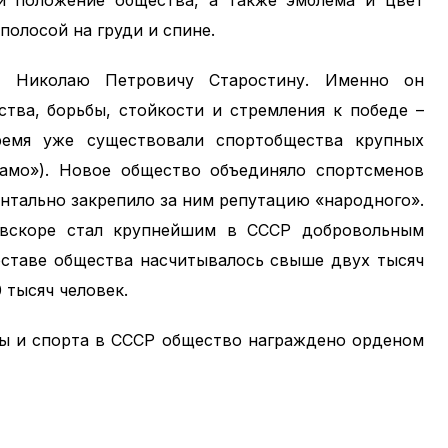
и положение общества, а также эмблема и цвет
полосой на груди и спине.
о Николаю Петровичу Старостину. Именно он
тва, борьбы, стойкости и стремления к победе –
ремя уже существовали спортобщества крупных
амо»). Новое общество объединяло спортсменов
нтально закрепило за ним репутацию «народного».
 вскоре стал крупнейшим в СССР добровольным
оставе общества насчитывалось свыше двух тысяч
 тысяч человек.
уры и спорта в СССР общество награждено орденом