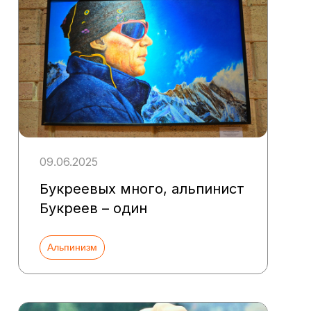
09.06.2025
Букреевых много, альпинист
Букреев – один
Альпинизм