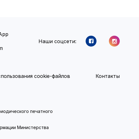
App
Наши соцсети:
am
пользования cookie-файлов
Контакты
ериодического печатного
ормации Министерства