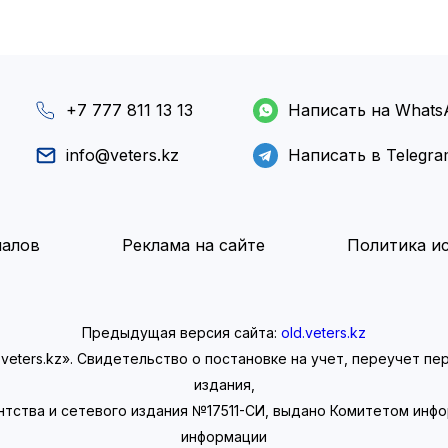
+7 777 811 13 13
Написать на Whats
info@veters.kz
Написать в Telegr
иалов
Реклама на сайте
Политика ис
Предыдущая версия сайта:
old.veters.kz
eters.kz». Свидетельство о постановке на учет, переучет п
издания,
нтства и сетевого издания №17511-СИ, выдано Комитетом инф
информации