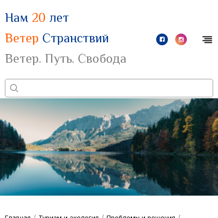
Нам
20
лет
Ветер
Странствий
Ветер. Путь. Свобода
/
/
/
Главная
Туризм и экология
Проблемы и решения