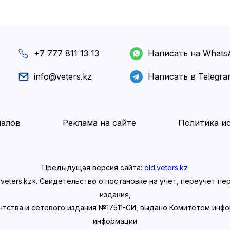
+7 777 811 13 13
Написать на Whats
info@veters.kz
Написать в Telegr
иалов
Реклама на сайте
Политика ис
Предыдущая версия сайта:
old.veters.kz
eters.kz». Свидетельство о постановке на учет, переучет п
издания,
нтства и сетевого издания №17511-СИ, выдано Комитетом инф
информации