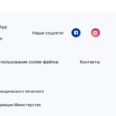
App
Наши соцсети:
am
пользования cookie-файлов
Контакты
ериодического печатного
ормации Министерства