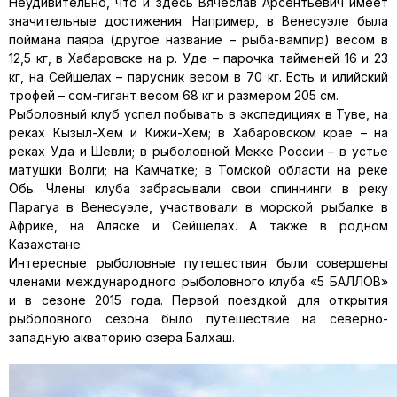
Неудивительно, что и здесь Вячеслав Арсентье­вич имеет
значительные достижения. Например, в Венесуэле была
поймана паяра (другое название – рыба-вампир) весом в
12,5 кг, в Хабаровске на р. Уде – парочка тайменей 16 и 23
кг, на Сейшелах – парусник весом в 70 кг. Есть и илийский
трофей – сом-гигант весом 68 кг и размером 205 см.
Рыболовный клуб успел побывать в экспедициях в Туве, на
реках Кызыл-Хем и Кижи-Хем; в Хабаров­ском крае – на
реках Уда и Шевли; в рыболовной Мекке России – в устье
матушки Волги; на Камчат­ке; в Томской области на реке
Обь. Члены клуба за­брасывали свои спиннинги в реку
Парагуа в Вене­суэле, участвовали в морской рыбалке в
Африке, на Аляске и Сейшелах. А также в родном
Казахстане.
Интересные рыболовные путешествия были со­вершены
членами международного рыболовного клуба «5 БАЛЛОВ»
и в сезоне 2015 года. Первой по­ездкой для открытия
рыболовного сезона было пу­тешествие на северно-
западную акваторию озера Балхаш.