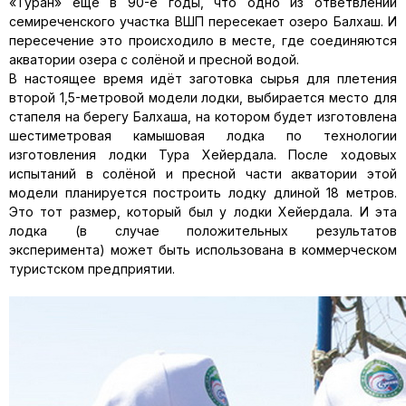
«Туран» ещё в 90-е годы, что одно из от­ветвлений
семиреченского участка ВШП пересекает озеро Балхаш. И
пересечение это происходило в месте, где соединяются
акватории озера с солёной и пресной водой.
В настоящее время идёт заготовка сырья для плетения
второй 1,5-метровой модели лодки, выбирается место для
стапеля на бе­регу Балхаша, на котором будет изготовлена
шестиметровая ка­мышовая лодка по технологии
изготовления лодки Тура Хейердала. После ходовых
испытаний в солёной и пресной части акватории этой
модели планируется построить лодку длиной 18 метров.
Это тот раз­мер, который был у лодки Хейердала. И эта
лодка (в случае поло­жительных результатов
эксперимента) может быть использована в коммерческом
туристском предприятии.