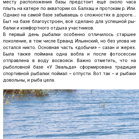
месту расположения базы предстоит ещё около часа
плыть на катере по акватории оз. Балхаш и протокам р. Или.
Однако на самой базе забываешь о сложностях в дороге…
Быт на базе благоустроен, всё сделано для успешной ры­
балки и комфортного отдыха участников.
В первый день рыбалки особенно отличилось старшее
поколение, в том числе Ерванд Ильинский, но без улова не
остался никто. Ос­новная часть «добычи» – сазан и жерех.
Была также поймана одна вобла и после фотосессии
отправлена в воду восвояси. Важно отме­тить, что на
рыболовной базе «У Эвальда» сформирована традиция
спортивной рыбалки: поймал – отпусти. Вот так – и рыбаки
довольны, и рыба цела.