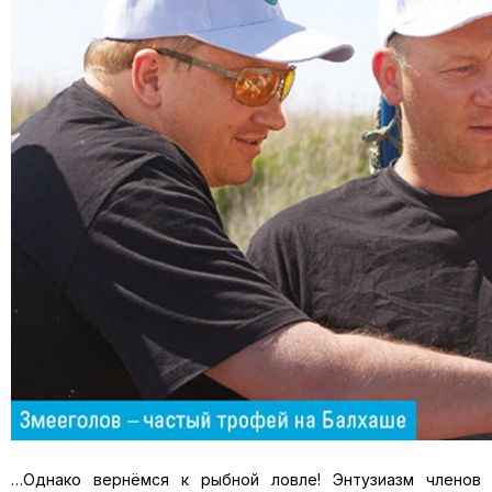
…Однако вернёмся к рыбной ловле! Энтузиазм членов