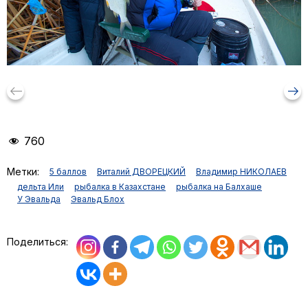
keyboard_backspace
arrow_right_alt
760
Метки:
5 баллов
Виталий ДВОРЕЦКИЙ
Владимир НИКОЛАЕВ
дельта Или
рыбалка в Казахстане
рыбалка на Балхаше
У Эвальда
Эвальд Блох
Поделиться: