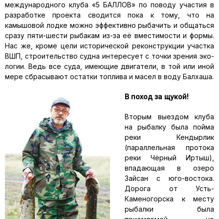
междуна­родного клуба «5 БАЛЛОВ» по поводу участия в
разработке проекта сводится пока к тому, что на
камышовой лодке можно эффективно рыбачить и общаться
сразу пяти-шести рыбакам из-за её вмести­мости и формы.
Нас же, кроме цели исторической реконструкции участка
ВШП, строительство судна интересует с точки зрения эко­
логии. Ведь все суда, имеющие двигатели, в той или иной
мере сбра­сывают остатки топлива и масел в воду Балхаша.
В поход за щукой!
Вторым выездом клуба
на рыбалку была пойма
реки Кендырлик
(параллельная протока
реки Чёрный Иртыш),
впадающая в озеро
Зайсан с юго-востока.
Дорога от Усть-
Каменогорска к месту
рыбалки была