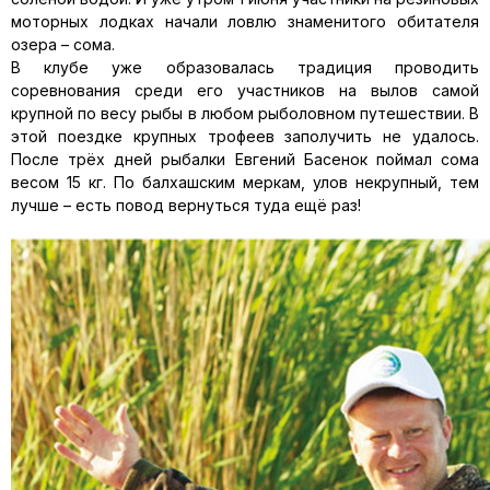
моторных лодках начали ловлю знаменито­го обитателя
озера – сома.
В клубе уже образовалась традиция проводить
соревнования сре­ди его участников на вылов самой
крупной по весу рыбы в любом ры­боловном путешествии. В
этой поездке крупных трофеев заполучить не удалось.
После трёх дней рыбалки Евгений Басенок поймал сома
весом 15 кг. По балхашским меркам, улов некрупный, тем
лучше – есть повод вернуться туда ещё раз!