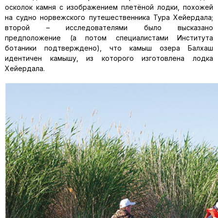
осколок камня с изображением плетёной лодки, похожей
на судно норвежского путешественника Тура Хейердала;
второй – исследователя­ми было высказано
предположение (а по­том специалистами Института
ботаники подтверждено), что камыш озера Балхаш
идентичен камышу, из которого изготов­лена лодка
Хейердала.