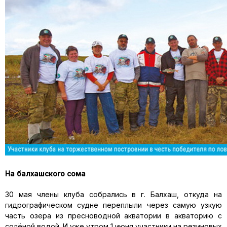
На балхашского сома
30 мая члены клуба собрались в г. Балхаш, откуда на
гидрографи­ческом судне переплыли через самую узкую
часть озера из пресно­водной акватории в акваторию с
солёной водой. И уже утром 1 июня участники на резиновых