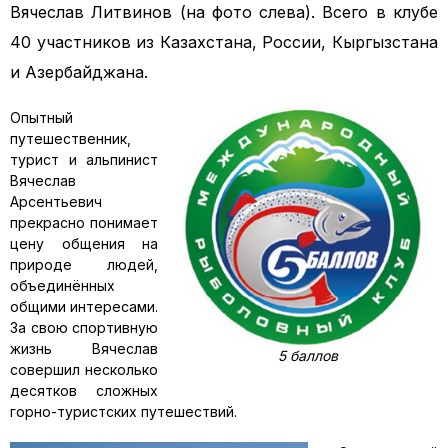
Вячеслав Лит­винов (на фото слева). Всего в клубе
40 участников из Казахстана, России, Кыргыз­стана
и Азербайджана.
Опытный
путешественник,
турист и альпинист
Вячеслав
Арсентьевич
прекрасно понимает
цену общения на
природе людей,
объединённых
общими интересами.
За свою спортивную
жизнь Вячеслав
5 баллов
совершил несколько
десятков сложных
горно-туристских путешествий.