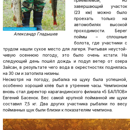
приемлемой, но
завершающий участок
(23 км) можно было
проехать только на
автомобилях высокой
проходимости. Берег
Александр Гладышев
поймы – сплошные
болота, где участники с
трудом нашли сухое ме­сто для лагеря. Учитывая неустой­
чивую осеннюю погоду, это было очень кстати. На
следующий день пошёл дождь и подул ветер от озе­ра
Зайсан, в результате чего вода в окрестностях поднялась
на 30 см и затопила низины.
Несмотря на погоду, рыбалка на щуку была успешной,
особенно хо­роший клёв был в утренние часы. Чемпионом
вновь стал директор карагандинского филиала «5 БАЛ­ЛОВ»
Евгений Басенок. Вес самой крупной пойманной им щуки
соста­вил 7,5 кг. Два других участника ры­балки по весу
пойманных щук были близки к показателям чемпиона.