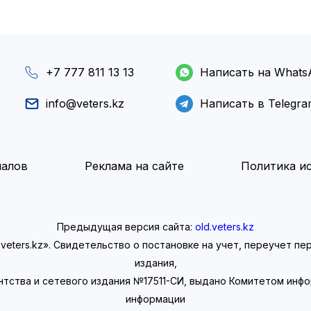
+7 777 811 13 13
Написать на Whats
info@veters.kz
Написать в Telegr
иалов
Реклама на сайте
Политика ис
Предыдущая версия сайта:
old.veters.kz
eters.kz». Свидетельство о постановке на учет, переучет п
издания,
нтства и сетевого издания №17511-СИ, выдано Комитетом инф
информации