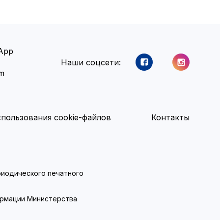
App
Наши соцсети:
am
пользования cookie-файлов
Контакты
ериодического печатного
ормации Министерства