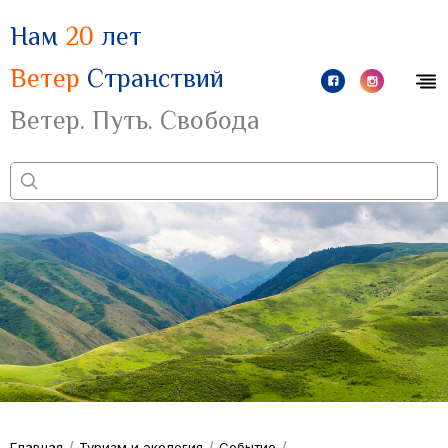
Нам
20
лет
Ветер
Странствий
Ветер. Путь. Свобода
/
/
/
Главная
Туризм и экология
Событие