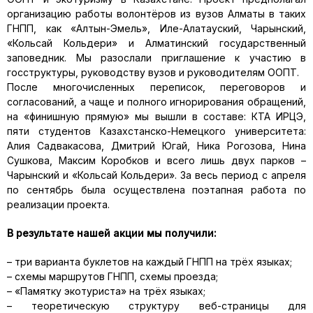
организацию работы волонтёров из вузов Алматы в таких
ГНПП, как «Алтын-Эмель», Иле-Алатауский, Чарынский,
«Кольсай Кольдери» и Алматинский государственный
заповедник. Мы разослали приглашение к участию в
госструктуры, руководству вузов и руководителям ООПТ.
После многочисленных переписок, переговоров и
согласований, а чаще и полного игнорирования обращений,
на «финишную прямую» мы вышли в составе: КТА ИРЦЭ,
пяти студентов Казахстанско-Немецкого университета:
Алия Садвакасова, Дмитрий Югай, Ника Рогозова, Нина
Сушкова, Максим Коробков и всего лишь двух парков –
Чарынский и «Кольсай Кольдери». За весь период с апреля
по сентябрь была осуществлена поэтапная работа по
реализации проекта.
В результате нашей акции мы получили:
– три варианта буклетов на каждый ГНПП на трёх языках;
– схемы маршрутов ГНПП, схемы проезда;
– «Памятку экотуриста» на трёх языках;
– теоретическую структуру веб-страницы для