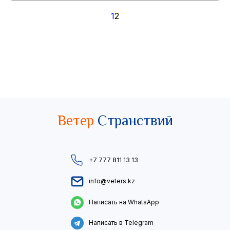
Пагинация
1
2
записей
Ветер
Странствий
+7 777 811 13 13
info@veters.kz
Написать на WhatsApp
Написать в Telegram