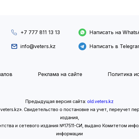
+7 777 811 13 13
Написать на Whats
info@veters.kz
Написать в Telegr
иалов
Реклама на сайте
Политика ис
Предыдущая версия сайта:
old.veters.kz
eters.kz». Свидетельство о постановке на учет, переучет п
издания,
нтства и сетевого издания №17511-СИ, выдано Комитетом инф
информации