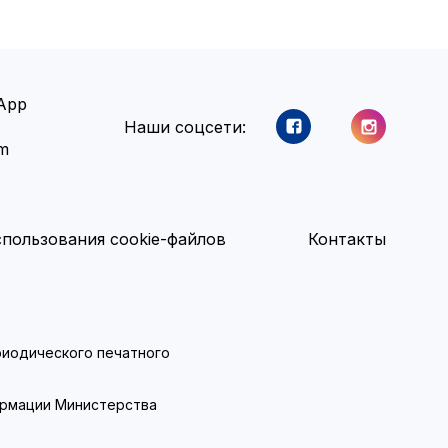
App
Наши соцсети:
am
пользования cookie-файлов
Контакты
ериодического печатного
ормации Министерства