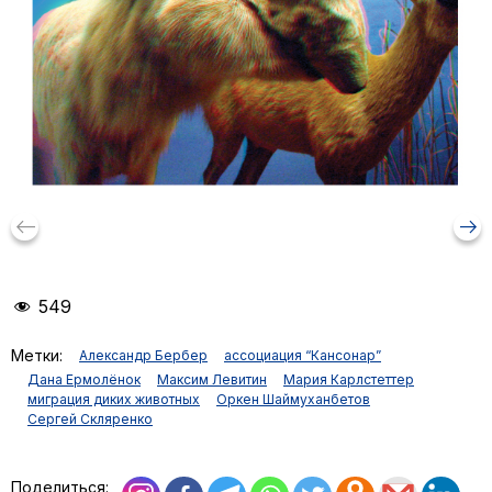
keyboard_backspace
arrow_right_alt
549
Метки:
Александр Бербер
ассоциация “Кансонар”
Дана Ермолёнок
Максим Левитин
Мария Карлстеттер
миграция диких животных
Оркен Шаймуханбетов
Сергей Скляренко
Поделиться: