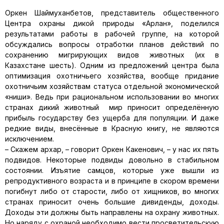
Оркен Шаймуханбетов, представитель общественного
Центра охраны дикой природы «Арлан», поделился
результатами работы в рабочей группе, на которой
обсуждались вопросы отработки планов действий по
сохранению мигрирующих видов животных (их в
Казахстане шесть). Одним из предложений центра была
оптимизация охотничьего хозяйства, вообще придание
охотничьим хозяйствам статуса отдельной экономической
«ниши». Ведь при рациональном использовании во многих
странах дикий животный мир приносит определённую
прибыль государству без ущерба для популяции. И даже
редкие виды, внесённые в Красную книгу, не являются
исключением.
– Скажем архар, – говорит Оркен Какенович, – у нас их пять
подвидов. Некоторые подвиды довольно в стабильном
состоянии. Изъятие самцов, которые уже вышли из
репродуктивного возраста и в принципе в скором времени
погибнут либо от старости, либо от хищников, во многих
странах приносит очень большие дивиденды, доходы.
Доходы эти должны быть направлены на охрану животных.
Но наряду с охраной необходимо вести просветительскую