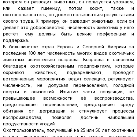
котором он разводит животных, он пользуется урожаем,
или сажает пшеницу, потом косит, также и
охотопользователь, он должен пользоваться результатами
своего труда. К примеру, он разводит животных, если он
делает это добросовестно, численность животных у него
растёт, ему должны быть всякие преференции и
поддержка.
В большинстве стран Европы и Северной Америки за
последние 100 лет численность многих видов охотничьих
животных значительно возросла. Возросла в основном
благодаря охотхозяйственным предприятиям, которые
охраняют животных, подкармливают, проводят
ветеринарные мероприятия, ведут селекцию, регулируют
численность, не допуская перенаселения, голодной
смерти и эпизоотий. Изъятие части популяции, не
превышающее возможности её воспроизводства,
предотвращает перенаселение, предохраняет среду
обитания от деградации и стимулирует процессы
воспроизводства, позволяя достичь наибольшей
продуктивности угодий.
Охотпользователь, получивший на 25 или 50 лет охотничьи
угодья, вкладывает средства в их охрану, устраивает