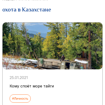
охота в Казахстане
25.01.2021
Кому споёт море тайги
#Личность