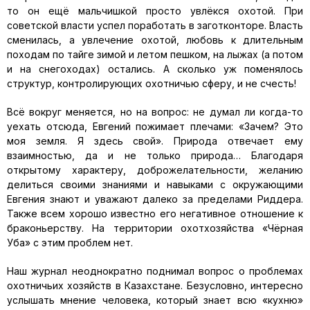
то он ещё мальчишкой просто увлёкся охотой. При
советской власти успел поработать в заготконторе. Власть
сменилась, а увлечение охотой, любовь к длительным
походам по тайге зимой и летом пешком, на лыжах (а потом
и на снегоходах) остались. А сколько уж поменялось
структур, контролирующих охотничью сферу, и не счесть!
Всё вокруг меняется, но на вопрос: не думал ли когда-то
уехать отсюда, Евгений пожимает плечами: «Зачем? Это
моя земля. Я здесь свой». Природа отвечает ему
взаимностью, да и не только природа… Благодаря
открытому характеру, доброжелательности, желанию
делиться своими знаниями и навыками с окружающими
Евгения знают и уважают далеко за пределами Риддера.
Также всем хорошо известно его негативное отношение к
браконьерству. На территории охотхозяйства «Чёрная
Уба» с этим проблем нет.
Наш журнал неоднократно поднимал вопрос о проблемах
охотничьих хозяйств в Казахстане. Безусловно, интересно
услышать мнение человека, который знает всю «кухню»