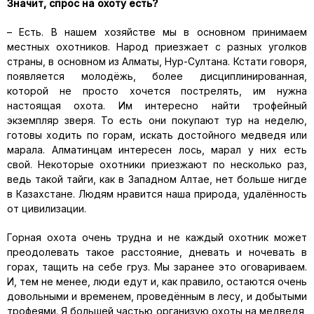
Значит, спрос на охоту есть?
– Есть. В нашем хозяйстве мы в основном принимаем
местных охотников. Народ приезжает с разных уголков
страны, в основном из Алматы, Нур-Султана. Кстати говоря,
появляется молодёжь, более дисциплинированная,
которой не просто хочется пострелять, им нужна
настоящая охота. Им интересно найти трофейный
экземпляр зверя. То есть они покупают тур на неделю,
готовы ходить по горам, искать достойного медведя или
марала. Алматинцам интересен лось, марал у них есть
свой. Некоторые охотники приезжают по несколько раз,
ведь такой тайги, как в Западном Алтае, нет больше нигде
в Казахстане. Людям нравится наша природа, удалённость
от цивилизации.
Горная охота очень трудна и не каждый охотник может
преодолевать такое расстояние, дневать и ночевать в
горах, тащить на себе груз. Мы заранее это оговариваем.
И, тем не менее, люди едут и, как правило, остаются очень
довольными и временем, проведённым в лесу, и добытыми
трофеями. Я большей частью организую охоты на медведя,