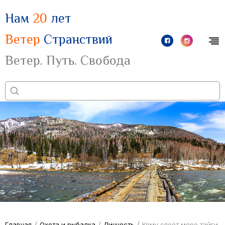
Нам
20
лет
Ветер
Странствий
Ветер. Путь. Свобода
/
/
/
Главная
Охота и рыбалка
Личность
Кому споёт море тайги