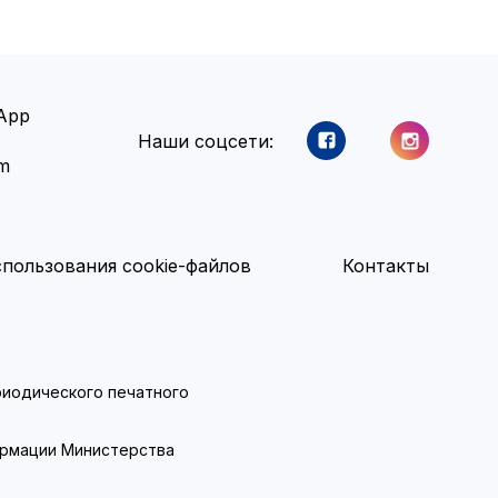
App
Наши соцсети:
am
пользования cookie-файлов
Контакты
ериодического печатного
ормации Министерства