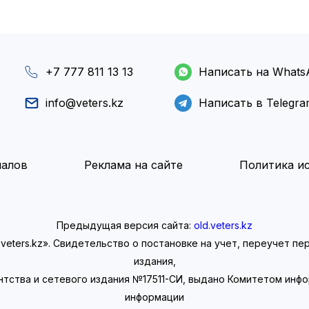
+7 777 811 13 13
Написать на Whats
info@veters.kz
Написать в Telegr
иалов
Реклама на сайте
Политика ис
Предыдущая версия сайта:
old.veters.kz
eters.kz». Свидетельство о постановке на учет, переучет п
издания,
нтства и сетевого издания №17511-СИ, выдано Комитетом инф
информации