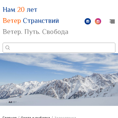
Нам
20
лет
Ветер
Странствий
Ветер. Путь. Свобода
/
/
Главная
Охота и рыбалка
Задесяточка