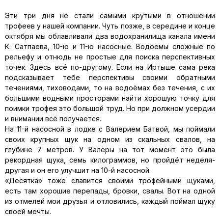
Эти три дня не стали самыми крутыми в отношении
трофеев у нашей компании. Чуть позже, в середине и конце
октября мы облавливали два водохранилища канала имени
К. Сатпаева, 10-ю и 11-ю насосные. Водоёмы сложные по
рельефу и отнюдь не простые для поиска перспективных
точек. Здесь всё по-другому. Если на Иртыше сама река
подсказывает тебе перспективы своими обратными
течениями, тиховодами, то на водоёмах без течения, с их
большими водными просторами найти хорошую точку для
поимки трофея это большой труд. Но при должном усердии
и внимании всё получается.
На 11-й насосной в лодке с Валерием Батвой, мы поймали
своих крупных щук на одном из скальных свалов, на
глубине 7 метров. У Валеры на тот момент это была
рекордная щука, семь килограммов, но пройдёт неделя-
другая и он его улучшит на 10-й насосной.
«Десятка» тоже славится своими трофейными щуками,
есть там хорошие перепады, бровки, свалы. Вот на одной
из отмелей мои друзья и отловились, каждый поймал щуку
своей мечты.