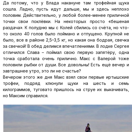
Да потому, что у Влада накануне там трофейная щука
сошла. Ладно, пусть идут дальше, мы и здесь неплохо
половим. Действительно, у любой более-менее приличной
точки свои поклёвки. На некоторых просто «бешеная
раздача». К полудню мы с Колей сбились со счёта, но что-
то около 40 голов было поймано и отпущено. Крупной не
было, все в районе 2,5–3,5 кг, но какая она бодрая, свечка
за свечкой! В обед делимся впечатлениями. В лодке Сергея
отличился Слава – поймал свою первую запятёру, одна
точка сработала очень прилично. Макс с Валерой тоже
половили рыбки от души. Все довольны! Есть ещё вечер и
завтрашнее утро, это ли не счастье?
Вечером этого же дня Макс взял свои первые иртышские
трофеи, подряд клюнули щуки на шесть и семь
килограммов, туговато пришлось на струе их выкачивать,
но Максим справился.