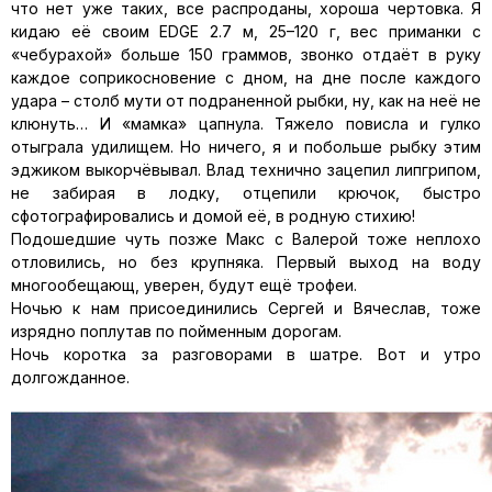
что нет уже таких, все распроданы, хороша чертовка. Я
кидаю её своим EDGE 2.7 м, 25–120 г, вес приманки с
«чебурахой» больше 150 граммов, звонко отдаёт в руку
каждое соприкосновение с дном, на дне после каждого
удара – столб мути от подраненной рыбки, ну, как на неё не
клюнуть… И «мамка» цапнула. Тяжело повисла и гулко
отыграла удилищем. Но ничего, я и побольше рыбку этим
эджиком выкорчёвывал. Влад технично зацепил липгрипом,
не забирая в лодку, отцепили крючок, быстро
сфотографировались и домой её, в родную стихию!
Подошедшие чуть позже Макс с Валерой тоже неплохо
отловились, но без крупняка. Первый выход на воду
многообещающ, уверен, будут ещё трофеи.
Ночью к нам присоединились Сергей и Вячеслав, тоже
изрядно поплутав по пойменным дорогам.
Ночь коротка за разговорами в шатре. Вот и утро
долгожданное.