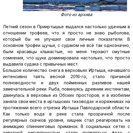
Фото из архива
Летний сезон в Прииртышье выдался настолько удачным в
отношении трофеев, что я просто не знаю рыболова,
который бы не улучшил свои личные показатели. В
основном трофеи щучьи, с судаком не всё так однозначно,
были красавцы клыкастые, но меня терзают смутные
сомнения, что щука доминировала настолько, что просто
выдавила судака с привычных мест.
Большое количество снега в верховьях Иртыша, начавшего
интенсивно таять весной 2016-го, стало причиной
полноводности и двух пойменных разливов нашей
замечательной реки. Рыба, повинуясь древним инстинктам,
двинулась в верховья из Обских просторов, и в изобилии
заняла свои места в иртышских тиховодах и коряжниках на
протяжении всего отрезка Иртыша Павлодарской области.
Как только вода в реке стала прозрачной после
регулярных скачков уровня, хищник стал реагировать на
анимацию спиннинговых приманок. В социальных сетях с
завидной регулярностью стали появляться фото с