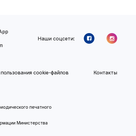
App
Наши соцсети:
am
пользования cookie-файлов
Контакты
ериодического печатного
ормации Министерства