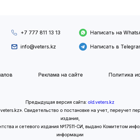
+7 777 811 13 13
Написать на Whats
info@veters.kz
Написать в Telegr
иалов
Реклама на сайте
Политика ис
Предыдущая версия сайта:
old.veters.kz
eters.kz». Свидетельство о постановке на учет, переучет п
издания,
нтства и сетевого издания №17511-СИ, выдано Комитетом инф
информации