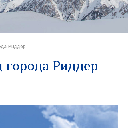
рода Риддер
д города Риддер