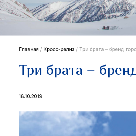
Главная
/
Кросс-релиз
/
Три брата – бренд го
Три брата – брен
18.10.2019