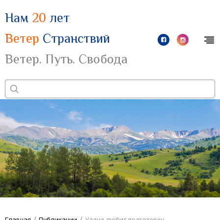
Нам
20
лет
Ветер
Странствий
Ветер. Путь. Свобода
/
/
Главная
Публикации
Удача любит подготовку