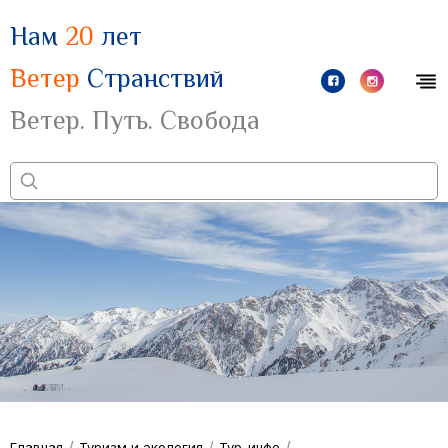
Нам
20
лет
Ветер
Странствий
Ветер. Путь. Свобода
/
/
/
Главная
Туризм и экология
Тур-инфо