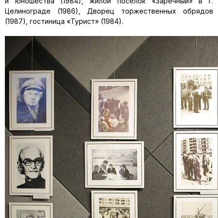
и юношества (1984), жилой поселок «Заречный» в г.
Целинограде (1986), Дворец торжественных обрядов
(1987), гостиница «Турист» (1984).