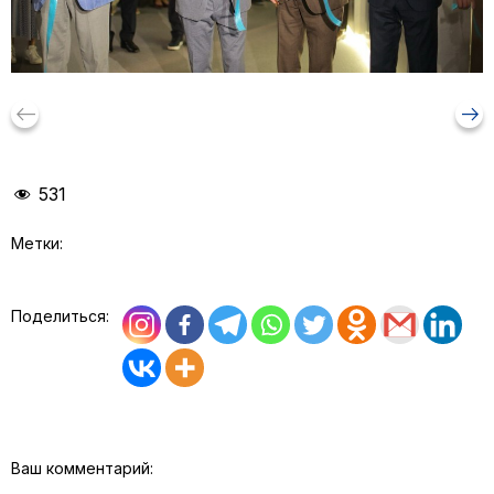
keyboard_backspace
arrow_right_alt
531
Метки:
Поделиться:
Ваш комментарий: