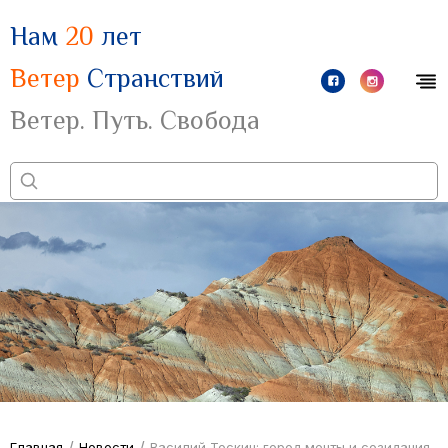
Нам
20
лет
Ветер
Странствий
Ветер. Путь. Свобода
/
/
Главная
Новости
Василий Тоскин: город мечты и созидания