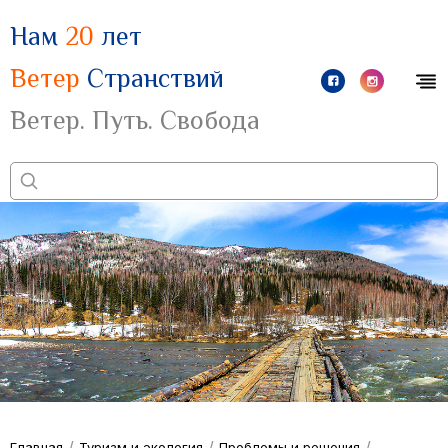
Нам
20
лет
Ветер
Странствий
Ветер. Путь. Свобода
/
/
/
Главная
Туризм и экология
Проблемы и решения