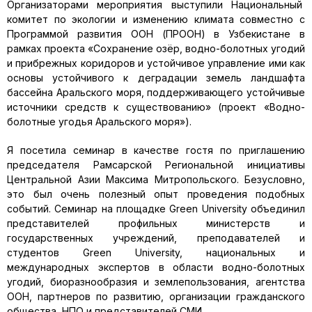
Организаторами мероприятия выступили Национальный
комитет по экологии и изменению климата совместно с
Программой развития ООН (ПРООН) в Узбекистане в
рамках проекта «Сохранение озёр, водно-болотных угодий
и прибрежных коридоров и устойчивое управление ими как
основы устойчивого к деградации земель ландшафта
бассейна Аральского моря, поддерживающего устойчивые
источники средств к существованию» (проект «Водно-
болотные угодья Аральского моря»).
Я посетила семинар в качестве гостя по приглашению
председателя Рамсарской Региональной инициативы
Центральной Азии Максима Митропольского. Безусловно,
это был очень полезный опыт проведения подобных
событий. Cеминар на площадке Green University объединил
представителей профильных министерств и
государственных учреждений, преподавателей и
студентов Green University, национальных и
международных экспертов в области водно-болотных
угодий, биоразнообразия и землепользования, агентства
ООН, партнеров по развитию, организации гражданского
общества, НПО и представителей СМИ.