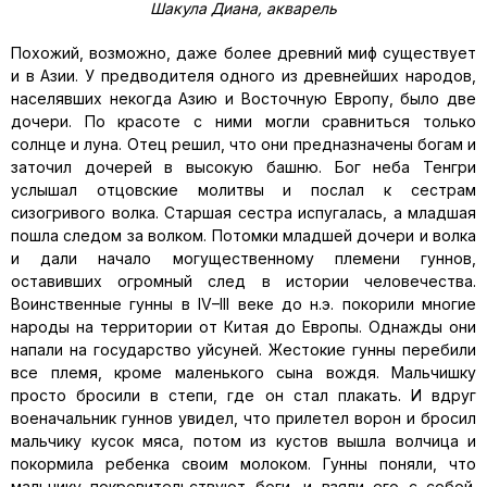
Шакула Диана, акварель
Похожий, возможно, даже более древний миф существует
и в Азии. У предводителя одного из древнейших народов,
населявших некогда Азию и Восточную Европу, было две
дочери. По красоте с ними могли сравниться только
солнце и луна. Отец решил, что они предназначены богам и
заточил дочерей в высокую башню. Бог неба Тенгри
услышал отцовские молитвы и послал к сестрам
сизогривого волка. Старшая сестра испугалась, а младшая
пошла следом за волком. Потомки младшей дочери и волка
и дали начало могущественному племени гуннов,
оставивших огромный след в истории человечества.
Воинственные гунны в IV–III веке до н.э. покорили многие
народы на территории от Китая до Европы. Однажды они
напали на государство уйсуней. Жестокие гунны перебили
все племя, кроме маленького сына вождя. Мальчишку
просто бросили в степи, где он стал плакать. И вдруг
военачальник гуннов увидел, что прилетел ворон и бросил
мальчику кусок мяса, потом из кустов вышла волчица и
покормила ребенка своим молоком. Гунны поняли, что
мальчику покровительствуют боги, и взяли его с собой.