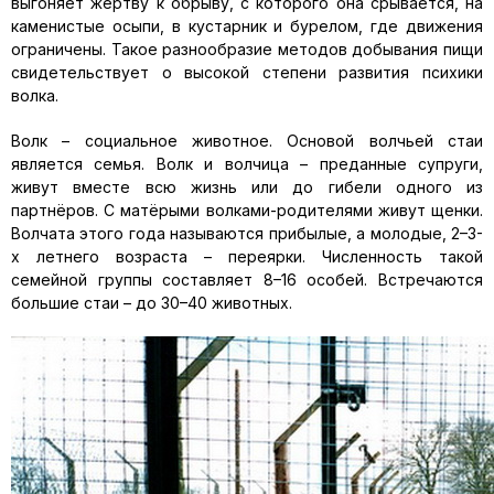
выгоняет жертву к обрыву, с которого она срывается, на
каменистые осыпи, в кустарник и бурелом, где движения
ограничены. Такое разнообразие методов добывания пищи
свидетельствует о высокой степени развития психики
волка.
Волк – социальное животное. Основой волчьей стаи
является семья. Волк и волчица – преданные супруги,
живут вместе всю жизнь или до гибели одного из
партнёров. С матёрыми волками-родителями живут щенки.
Волчата этого года называются прибылые, а молодые, 2–3-
х летнего возраста – переярки. Численность такой
семейной группы составляет 8–16 особей. Встречаются
большие стаи – до 30–40 животных.