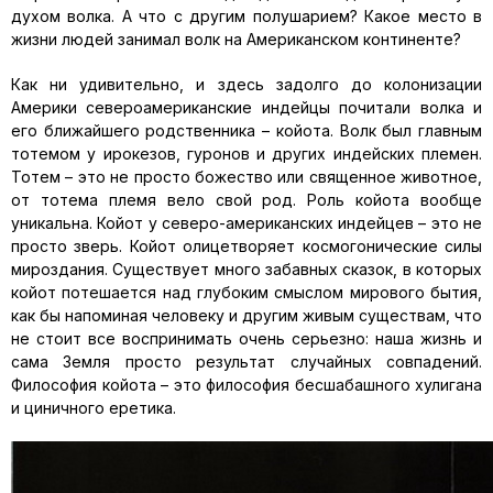
духом волка. А что с другим полушарием? Какое место в
жизни людей занимал волк на Американском континенте?
Как ни удивительно, и здесь задолго до колонизации
Америки североамериканские индейцы почитали волка и
его ближайшего родственника – койота. Волк был главным
тотемом у ирокезов, гуронов и других индейских племен.
Тотем – это не просто божество или священное животное,
от тотема племя вело свой род. Роль койота вообще
уникальна. Койот у северо-американских индейцев – это не
просто зверь. Койот олицетворяет космогонические силы
мироздания. Существует много забавных сказок, в которых
койот потешается над глубоким смыслом мирового бытия,
как бы напоминая человеку и другим живым существам, что
не стоит все воспринимать очень серьезно: наша жизнь и
сама Земля просто результат случайных совпадений.
Философия койота – это философия бесшабашного хулигана
и циничного еретика.