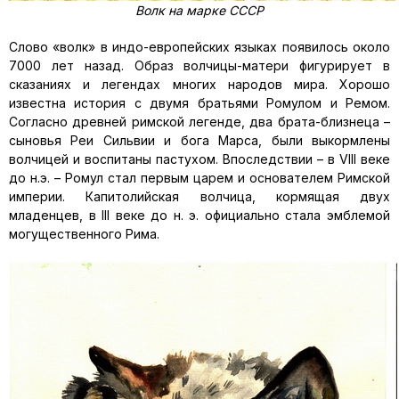
Волк на марке СССР
Слово «волк» в индо-европейских языках появилось около
7000 лет назад. Образ волчицы-матери фигурирует в
сказаниях и легендах многих народов мира. Хорошо
известна история с двумя братьями Ромулом и Ремом.
Согласно древней римской легенде, два брата-близнеца –
сыновья Реи Сильвии и бога Марса, были выкормлены
волчицей и воспитаны пастухом. Впоследствии – в VIII веке
до н.э. – Ромул стал первым царем и основателем Римской
империи. Капитолийская волчица, кормящая двух
младенцев, в III веке до н. э. официально стала эмблемой
могущественного Рима.