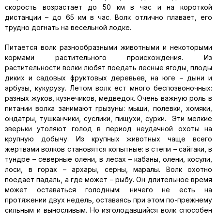
скорость возрастает до 50 км в час и на короткой
дистанции – до 65 км в час. Волк отлично плавает, его
трудно догнать на весельной лодке.
Питается волк разнообразными животными и некоторыми
кормами растительного происхождения. Из
растительности волки любят поедать лесные ягоды, плоды
диких и садовых фруктовых деревьев, на юге – дыни и
арбузы, кукурузу. Летом волк ест много беспозвоночных:
разных жуков, кузнечиков, медведок. Очень важную роль в
питании волка занимают грызуны: мыши, полевки, хомяки,
ондатры, тушканчики, суслики, пищухи, сурки. Эти мелкие
зверьки утоляют голод в период неудачной охоты на
крупную добычу. Из крупных животных чаще всего
жертвами волков становятся копытные: в степи – сайгаки, в
тундре – северные олени, в лесах – кабаны, олени, косули,
лоси, в горах – архары, серны, маралы. Волк охотно
поедает падаль, а где может – рыбу. Он длительное время
может оставаться голодным: ничего не есть на
протяжении двух недель, оставаясь при этом по-прежнему
сильным и выносливым. Но изголодавшийся волк способен