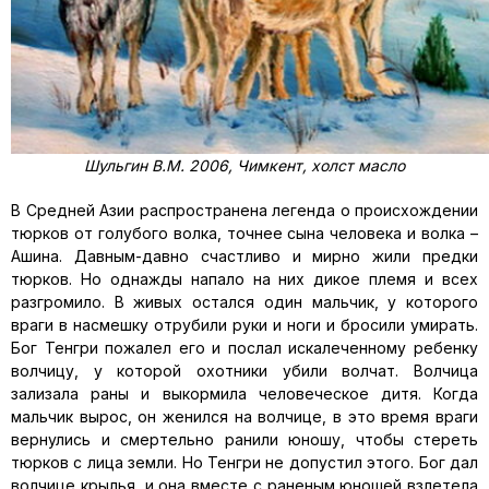
Шульгин В.М. 2006, Чимкент, холст масло
В Средней Азии распространена легенда о происхождении
тюрков от голубого волка, точнее сына человека и волка –
Ашина. Давным-давно счастливо и мирно жили предки
тюрков. Но однажды напало на них дикое племя и всех
разгромило. В живых остался один мальчик, у которого
враги в насмешку отрубили руки и ноги и бросили умирать.
Бог Тенгри пожалел его и послал искалеченному ребенку
волчицу, у которой охотники убили волчат. Волчица
зализала раны и выкормила человеческое дитя. Когда
мальчик вырос, он женился на волчице, в это время враги
вернулись и смертельно ранили юношу, чтобы стереть
тюрков с лица земли. Но Тенгри не допустил этого. Бог дал
волчице крылья, и она вместе с раненым юношей взлетела