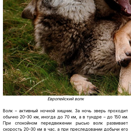
Европейский волк
Волк – активный ночной хищник. За ночь зверь проходит
обычно 20–30 км, иногда до 70 км, а в тундре – до 150 км.
При спокойном передвижении рысью волк развивает
скорость 20–30 км в час, а при преследовании добычи его