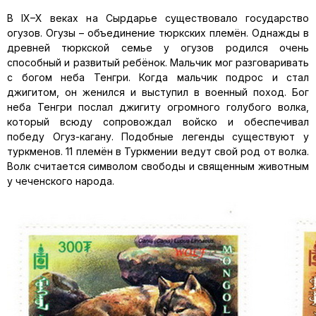
В IX–X веках на Сырдарье существовало государство
огузов. Огузы – объединение тюркских племён. Однажды в
древней тюркской семье у огузов родился очень
способный и развитый ребёнок. Мальчик мог разговаривать
с богом неба Тенгри. Когда мальчик подрос и стал
джигитом, он женился и выступил в военный поход. Бог
неба Тенгри послал джигиту огромного голубого волка,
который всюду сопровождал войско и обеспечивал
победу Огуз-кагану. Подобные легенды существуют у
туркменов. 11 племён в Туркмении ведут свой род от волка.
Волк считается символом свободы и священным животным
у чеченского народа.