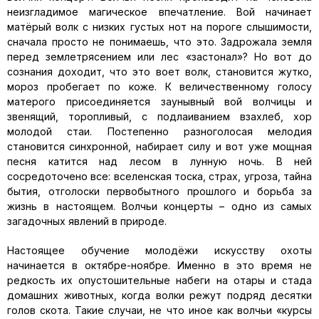
неизгладимое магическое впечатление. Вой начинает
матёрый волк с низких густых нот на пороге слышимости,
сначала просто не понимаешь, что это. Задрожала земля
перед землетрясением или лес «застонал»? Но вот до
сознания доходит, что это воет волк, становится жутко,
мороз пробегает по коже. К величественному голосу
матерого присоединяется заунывный вой волчицы и
звенящий, торопливый, с подлаиванием взахлеб, хор
молодой стаи. Постепенно разноголосая мелодия
становится синхронной, набирает силу и вот уже мощная
песня катится над лесом в лунную ночь. В ней
сосредоточено все: вселенская тоска, страх, угроза, тайна
бытия, отголоски первобытного прошлого и борьба за
жизнь в настоящем. Волчьи концерты – одно из самых
загадочных явлений в природе.
Настоящее обучение молодёжи искусству охоты
начинается в октябре-ноябре. Именно в это время не
редкость их опустошительные набеги на отары и стада
домашних животных, когда волки режут подряд десятки
голов скота. Такие случаи, не что иное как волчьи «курсы