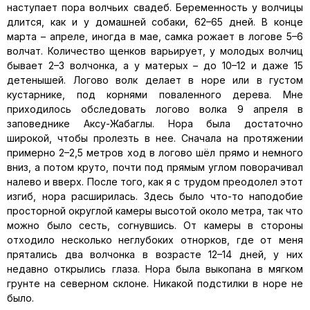
наступает пора волчьих свадеб. Беременность у волчицы
длится, как и у домашней собаки, 62–65 дней. В конце
марта – апреле, иногда в мае, самка рожает в логове 5–6
волчат. Количество щенков варьирует, у молодых волчиц
бывает 2–3 волчонка, а у матерых – до 10–12 и даже 15
детенышей. Логово волк делает в норе или в густом
кустарнике, под корнями поваленного дерева. Мне
приходилось обследовать логово волка 9 апреля в
заповеднике Аксу-Жабаглы. Нора была достаточно
широкой, чтобы пролезть в нее. Сначала на протяжении
примерно 2–2,5 метров ход в логово шёл прямо и немного
вниз, а потом круто, почти под прямым углом поворачивал
налево и вверх. После того, как я с трудом преодолел этот
изгиб, нора расширилась. Здесь было что-то наподобие
просторной округлой камеры высотой около метра, так что
можно было сесть, согнувшись. От камеры в стороны
отходило несколько неглубоких отнорков, где от меня
прятались два волчонка в возрасте 12–14 дней, у них
недавно открылись глаза. Нора была выкопана в мягком
грунте на северном склоне. Никакой подстилки в норе не
было.