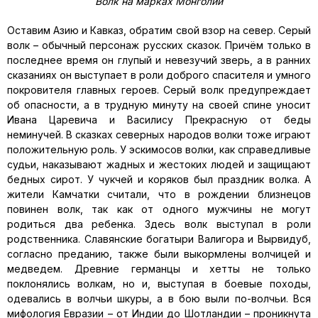
Волк на марках Монголии
Оставим Азию и Кавказ, обратим свой взор на север. Серый
волк – обычный персонаж русских сказок. Причём только в
последнее время он глупый и невезучий зверь, а в ранних
сказаниях он выступает в роли доброго спасителя и умного
покровителя главных героев. Серый волк предупреждает
об опасности, а в трудную минуту на своей спине уносит
Ивана Царевича и Василису Прекрасную от беды
неминучей. В сказках северных народов волки тоже играют
положительную роль. У эскимосов волки, как справедливые
судьи, наказывают жадных и жестоких людей и защищают
бедных сирот. У чукчей и коряков был праздник волка. А
жители Камчатки считали, что в рождении близнецов
повинен волк, так как от одного мужчины не могут
родиться два ребенка. Здесь волк выступал в роли
родственника. Славянские богатыри Валигора и Вырвидуб,
согласно преданию, также были выкормлены волчицей и
медведем. Древние германцы и хетты не только
поклонялись волкам, но и, выступая в боевые походы,
одевались в волчьи шкуры, а в бою выли по-волчьи. Вся
мифология Евразии – от Индии до Шотландии – проникнута