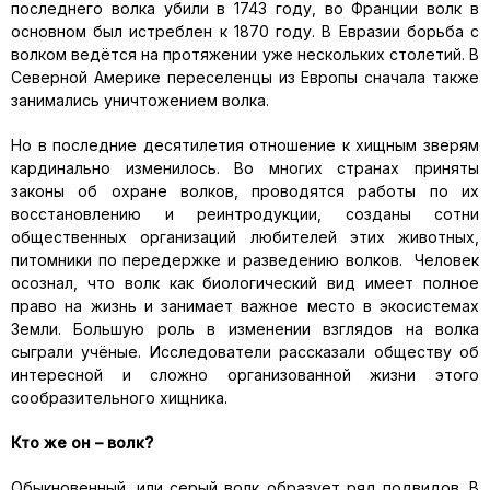
последнего волка убили в 1743 году, во Франции волк в
основном был истреблен к 1870 году. В Евразии борьба с
волком ведётся на протяжении уже нескольких столетий. В
Северной Америке переселенцы из Европы сначала также
занимались уничтожением волка.
Но в последние десятилетия отношение к хищным зверям
кардинально изменилось. Во многих странах приняты
законы об охране волков, проводятся работы по их
восстановлению и реинтродукции, созданы сотни
общественных организаций любителей этих животных,
питомники по передержке и разведению волков. Человек
осознал, что волк как биологический вид имеет полное
право на жизнь и занимает важное место в экосистемах
Земли. Большую роль в изменении взглядов на волка
сыграли учёные. Исследователи рассказали обществу об
интересной и сложно организованной жизни этого
сообразительного хищника.
Кто же он – волк?
Обыкновенный, или серый волк образует ряд подвидов. В