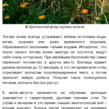
© Британский фонд охраны волков
Логово волки всегда устраивают вблизи источника воды:
речки, родника или даже временного водоема,
образованного весенними талыми водами. Интересно, что
около своего логова волки никогда не охотятся, ведут
себя очень осторожно. При малейшем беспокойстве самка
переносит потомство в другое место. Волчица кормит
щенков молоком до 1,5 месяцев, в это же время волк-отец
отрыгивает волчатам полупереваренное мясо, а потом
приносит живую добычу. Получая такое полноценное
питание, волчата быстро растут.
В июле-августе начинается их обучение: молодые
знакомятся с территорией, другими членами стаи. По
утрам и вечерам в это время слышен многоголосый вой –
волчий концерт. Волчья песня производит на человека