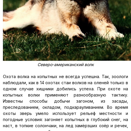
Северо-американский волк
Охота волка на копытных не всегда успешна. Так, зоологи
наблюдали, как в 14 охотах стаи волков на оленей только в
одном случае хищники добились успеха. При охоте на
копытных волки применяют разнообразную тактику.
Известны способы добычи загоном, из засады,
преследованием, окладом, подкарауливанием. Во время
охоты зверь умело использует рельеф местности и
погодные условия: загоняет копытных в глубокий снег, на
наст, в топкие солончаки, на лед замёрзших озёр и речек,