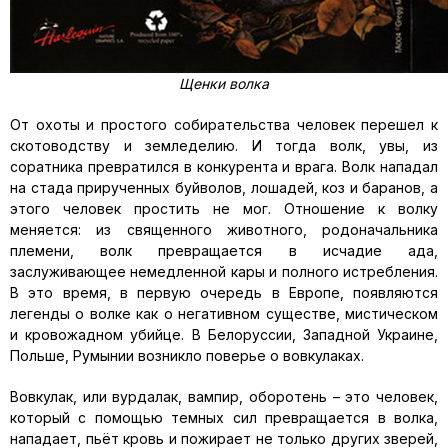
Щенки волка
От охоты и простого собирательства человек перешел к
скотоводству и земледелию. И тогда волк, увы, из
соратника превратился в конкурента и врага. Волк нападал
на стада прирученных буйволов, лошадей, коз и баранов, а
этого человек простить не мог. Отношение к волку
меняется: из священного животного, родоначальника
племени, волк превращается в исчадие ада,
заслуживающее немедленной кары и полного истребления.
В это время, в первую очередь в Европе, появляются
легенды о волке как о негативном существе, мистическом
и кровожадном убийце. В Белоруссии, Западной Украине,
Польше, Румынии возникло поверье о вовкулаках.
Вовкулак, или вурдалак, вампир, оборотень – это человек,
который с помощью темных сил превращается в волка,
нападает, пьёт кровь и пожирает не только других зверей,