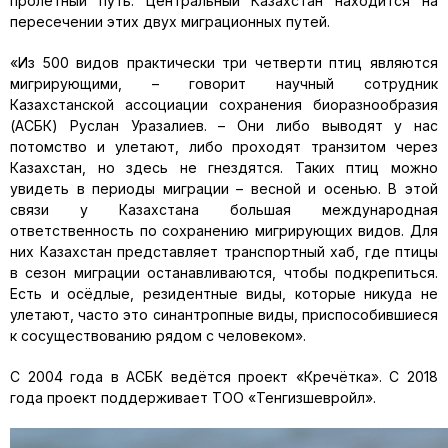
пролётный путь. Центральный Казахстан находится на
пересечении этих двух миграционных путей.
«Из 500 видов практически три четверти птиц являются
мигрирующими, – говорит научный сотрудник
Казахстанской ассоциации сохранения биоразнообразия
(АСБК) Руслан Уразалиев. – Они либо выводят у нас
потомство и улетают, либо проходят транзитом через
Казахстан, но здесь не гнездятся. Таких птиц можно
увидеть в периоды миграции – весной и осенью. В этой
связи у Казахстана большая международная
ответственность по сохранению мигрирующих видов. Для
них Казахстан представляет транспортный хаб, где птицы
в сезон миграции останавливаются, чтобы подкрепиться.
Есть и осёдлые, резидентные виды, которые никуда не
улетают, часто это синантропные виды, приспособившиеся
к сосуществованию рядом с человеком».
С 2004 года в АСБК ведётся проект «Кречётка». С 2018
года проект поддерживает ТОО «Тенгизшевройл».