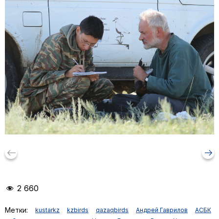
keyboard_backspace
arrow_right_alt
2 660
Метки:
kustarkz
kzbirds
qazaqbirds
Андрей Гаврилов
АСБК