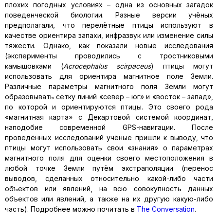
плохих погодных условиях – одна из основных загадок
поведенческой биологии. Разные версии учёных
предполагали, что перелётные птицы используют в
качестве ориентира запахи, инфразвук или изменение силы
тяжести. Однако, как показали новые исследования
(эксперименты проводились с тростниковыми
камышовками (
Acrocephalus scirpaceus
) птицы могут
использовать для ориентира магнитное поле Земли.
Различные параметры магнитного поля Земли могут
образовывать сетку линий «север – юг» и «восток – запад»,
по которой и ориентируются птицы. Это своего рода
«магнитная карта» с Декартовой системой координат,
наподобие современной GPS-навигации. После
проведённых исследований учёные пришли к выводу, что
птицы могут использовать свои «знания» о параметрах
магнитного поля для оценки своего местоположения в
любой точке Земли путём экстраполяции (перенос
выводов, сделанных относительно какой-либо части
объектов или явлений, на всю совокупность данных
объектов или явлений, а также на их другую какую-либо
часть). Подробнее можно почитать в
The Conversation
.