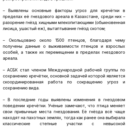
– Выявлены основные факторы угроз для кречётки в
пределах её гнездового ареала в Казахстане, среди них –
разорение гнёзд хищными млекопитающими (обыкновенная
лисица, ушастый еж), вытаптывание гнёзд скотом;
– Окольцовано около 1500 птенцов, благодаря чему
получены данные о выживаемости птенцов и взрослых
особей, а также их перемещении в пределах гнездового
ареала.
– АСБК стал членом Международной рабочей группы по
сохранению кречётки, основной задачей которой является
скоординированная работа по сокращению угроз и
сохранению вида.
– В последние годы выявлены изменения в гнездовом
поведении кречётки. Учёные замечают, что птица меняет
свои привычные места гнездования. Её гнёзда всё чаще
находят на пахотных землях, тогда как ранее она выбирала
классические степные участки с невысокой