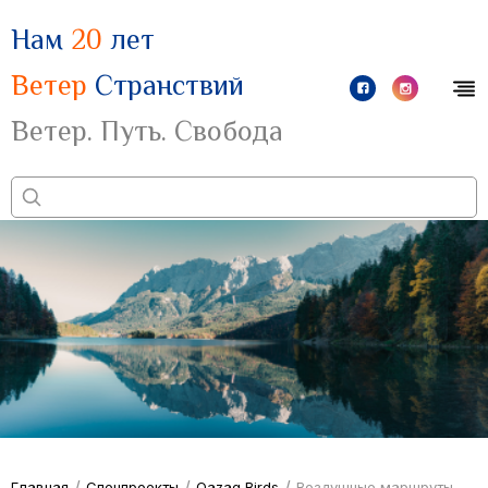
Нам
20
лет
Ветер
Странствий
Ветер. Путь. Свобода
/
/
/
Главная
Спецпроекты
Qazaq Birds
Воздушные маршруты