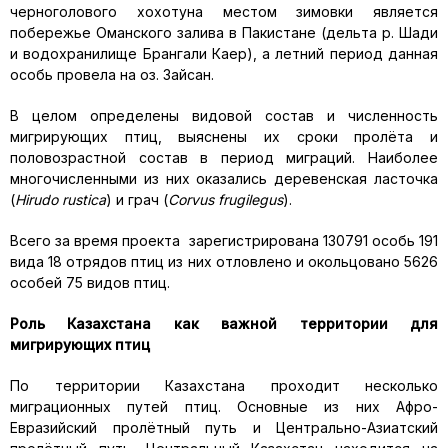
черноголового хохотуна местом зимовки является
побережье Оманского залива в Пакистане (дельта р. Шади
и водохранилище Брангали Каер), а летний период данная
особь провела на оз. Зайсан.
В целом определены видовой состав и численность
мигрирующих птиц, выяснены их сроки пролёта и
половозрастной состав в период миграций. Наиболее
многочисленными из них оказались деревенская ласточка
(
Hirudo rustica
) и грач (
Corvus frugilegus
).
Всего за время проекта зарегистрирована 130791 особь 191
вида 18 отрядов птиц из них отловлено и окольцовано 5626
особей 75 видов птиц.
Роль Казахстана как важной территории для
мигрирующих птиц
По территории Казахстана проходит несколько
миграционных путей птиц. Основные из них Афро-
Евразийский пролётный путь и Центрально-Азиатский