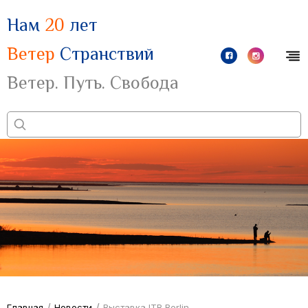
Нам
20
лет
Ветер
Странствий
Ветер. Путь. Свобода
/
/
Главная
Новости
Выставка ITB Berlin