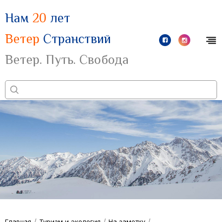
Нам
20
лет
Ветер
Странствий
Ветер. Путь. Свобода
/
/
/
Главная
Туризм и экология
На заметку