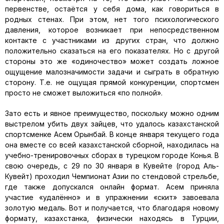
первенстве, остаётся у себя дома, как говориться в
родных стенах. При этом, нет того психологического
давления, которое возникает при непосредственном
контакте с участниками из других стран, что должно
положительно сказаться на его показателях. Но с другой
стороны это же «одиночество» может создать ложное
ощущение малозначимости задачи и сыграть в обратную
сторону. Т.е. не ощущая прямой конкуренции, спортсмен
просто не сможет выложиться «по полной».
Зато есть и явное преимущество, поскольку можно одним
выстрелом убить двух зайцев, что удалось казахстанской
спортсменке Асем Орынбай. В конце января текущего года
она вместе со всей казахстанской сборной, находилась на
учебно-тренировочных сборах в турецком городе Конья. В
свою очередь, с 29 по 30 января в Кувейте (город Аль-
Кувейт) проходил Чемпионат Азии по стендовой стрельбе,
где также допускался онлайн формат. Асем приняла
участие «удалённо» и в упражнении «скит» завоевала
золотую медаль. Вот и получается, что благодаря новому
формату, казахстанка, физически находясь в Турции,