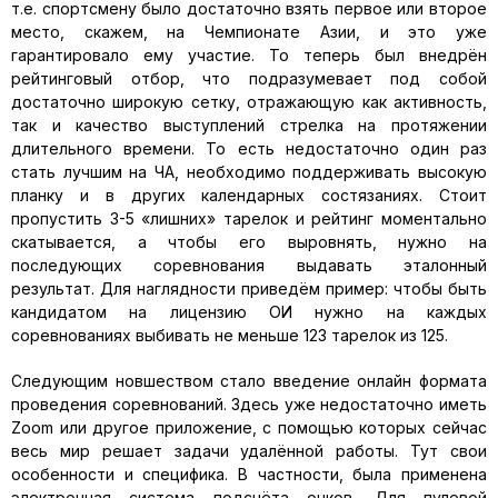
т.е. спортсмену было достаточно взять первое или второе
место, скажем, на Чемпионате Азии, и это уже
гарантировало ему участие. То теперь был внедрён
рейтинговый отбор, что подразумевает под собой
достаточно широкую сетку, отражающую как активность,
так и качество выступлений стрелка на протяжении
длительного времени. То есть недостаточно один раз
стать лучшим на ЧА, необходимо поддерживать высокую
планку и в других календарных состязаниях. Стоит
пропустить 3-5 «лишних» тарелок и рейтинг моментально
скатывается, а чтобы его выровнять, нужно на
последующих соревнования выдавать эталонный
результат. Для наглядности приведём пример: чтобы быть
кандидатом на лицензию ОИ нужно на каждых
соревнованиях выбивать не меньше 123 тарелок из 125.
Следующим новшеством стало введение онлайн формата
проведения соревнований. Здесь уже недостаточно иметь
Zoom или другое приложение, с помощью которых сейчас
весь мир решает задачи удалённой работы. Тут свои
особенности и специфика. В частности, была применена
электронная система подсчёта очков. Для пулевой