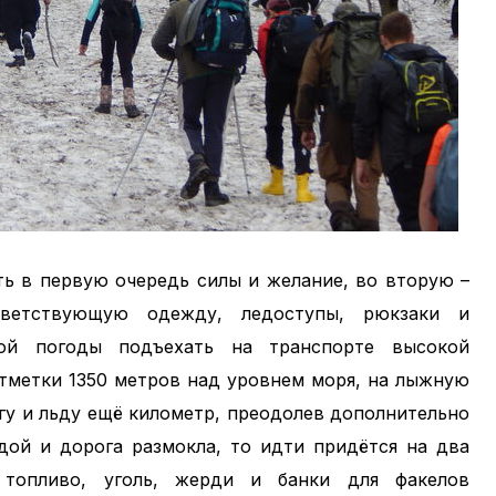
ть в первую очередь силы и желание, во вторую –
тветствующую одежду, ледоступы, рюкзаки и
ой погоды подъехать на транспорте высокой
тметки 1350 метров над уровнем моря, на лыжную
егу и льду ещё километр, преодолев дополнительно
дой и дорога размокла, то идти придётся на два
 топливо, уголь, жерди и банки для факелов