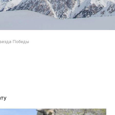
везда Победы
ату