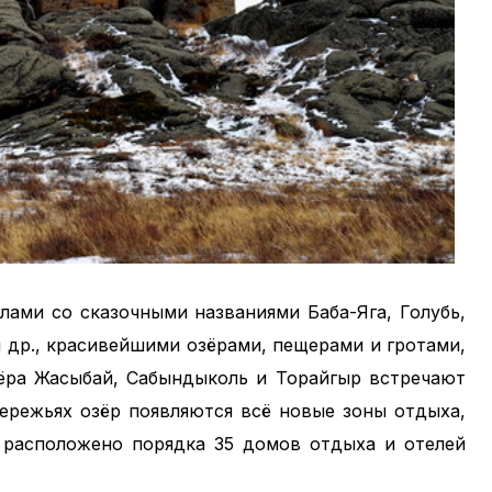
лами со сказочными названиями Баба-Яга, Голубь,
 др., красивейшими озёрами, пещерами и гротами,
ёра Жасыбай, Сабындыколь и Торайгыр встречают
бережьях озёр появляются всё новые зоны отдыха,
ь расположено порядка 35 домов отдыха и отелей