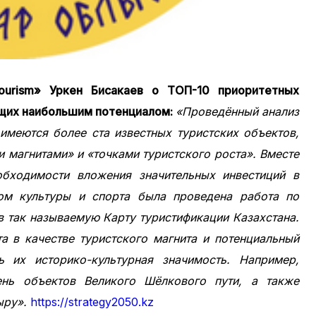
urism» Уркен Бисакаев
о ТОП-10 приоритетных
ющих наибольшим потенциалом:
«Проведённый анализ
 имеются более ста известных туристских объектов,
 магнитами» и «точками туристского роста». Вместе
обходимости вложения значительных инвестиций в
вом культуры и спорта была проведена работа по
в так называемую Карту туристификации Казахстана.
а в качестве туристского магнита и потенциальный
ь их историко-культурная значимость. Например,
ь объектов Великого Шёлкового пути, а также
ыру».
https://strategy2050.kz