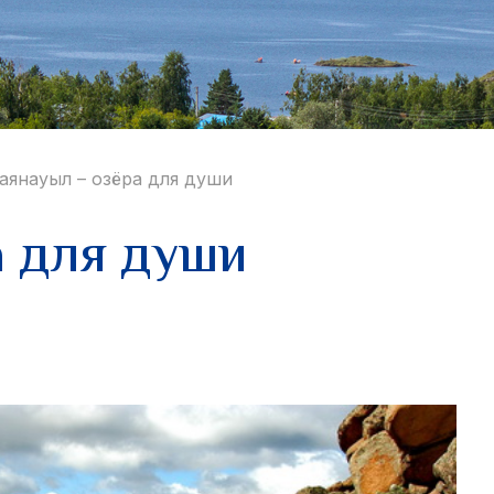
аянауыл – озёра для души
а для души