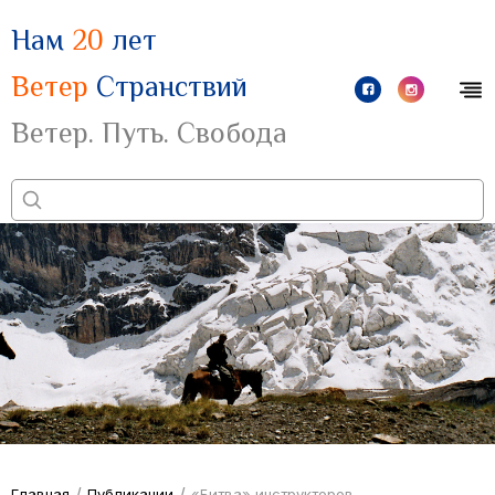
Нам
20
лет
Ветер
Странствий
Ветер. Путь. Свобода
/
/
Главная
Публикации
«Битва» инструкторов