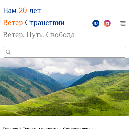
Нам
20
лет
Ветер
Странствий
Ветер. Путь. Свобода
/
/
/
Главная
Туризм и экология
Соревнования