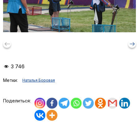
keyboard_backspace
arrow_right_alt
3 746
Метки:
Наталья Боровая
Поделиться: