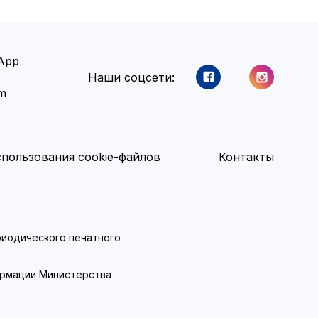
App
Наши соцсети:
am
пользования cookie-файлов
Контакты
ериодического печатного
ормации Министерства