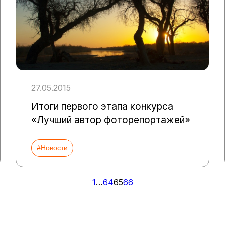
27.05.2015
Итоги первого этапа конкурса
«Лучший автор фоторепортажей»
#Новости
1
…
64
65
66