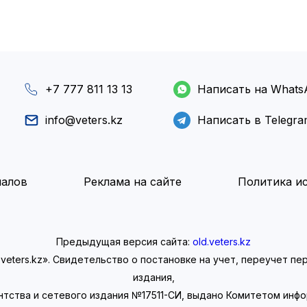
+7 777 811 13 13
Написать на Whats
info@veters.kz
Написать в Telegr
иалов
Реклама на сайте
Политика ис
Предыдущая версия сайта:
old.veters.kz
eters.kz». Свидетельство о постановке на учет, переучет п
издания,
нтства и сетевого издания №17511-СИ, выдано Комитетом инф