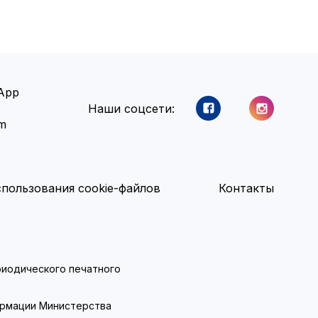
App
Наши соцсети:
am
пользования cookie-файлов
Контакты
ериодического печатного
ормации Министерства