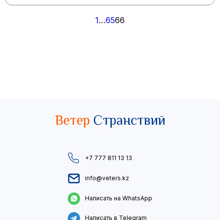
Пагинация
1
…
65
66
записей
Ветер
Странствий
+7 777 811 13 13
info@veters.kz
Написать на WhatsApp
Написать в Telegram