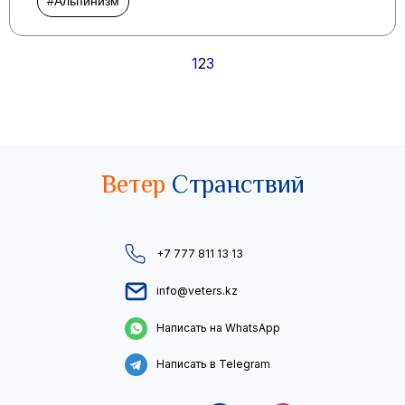
#Альпинизм
Пагинация
1
2
3
записей
Ветер
Странствий
+7 777 811 13 13
info@veters.kz
Написать на WhatsApp
Написать в Telegram