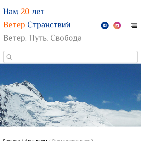
Нам
20
лет
Ветер
Странствий
Ветер. Путь. Свобода
/
/
Главная
Альпинизм
Горы воспоминаний