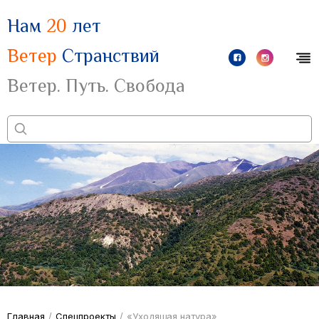
Нам
20
лет
Ветер
Странствий
Ветер. Путь. Свобода
Главная
/
Спецпроекты
/
«Уходящая натура»