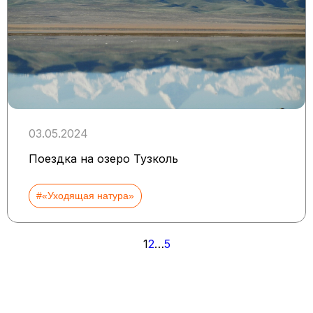
03.05.2024
Поездка на озеро Тузколь
#«Уходящая натура»
Пагинация
1
2
…
5
записей