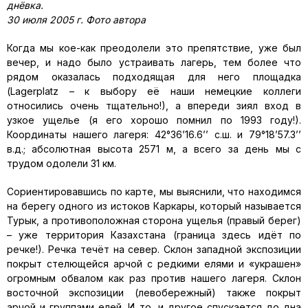
днёвка.
30 июля 2005 г. Фото автора
Когда мы кое-как преодолели это препятствие, уже был
вечер, и надо было устраивать лагерь, тем более что
рядом оказалась подходящая для него площадка
(Lagerplatz – к выбору её наши немецкие коллеги
относились очень тщательно!), а впереди зиял вход в
узкое ущелье (я его хорошо помнил по 1993 году!).
Координаты нашего лагеря: 42°36’16.6’’ с.ш. и 79°18’57.3’’
в.д.; абсолютная высота 2571 м, а всего за день мы с
трудом одолели 31 км.
Сориентировавшись по карте, мы выяснили, что находимся
на берегу одного из истоков Каркары, который называется
Турык, а противоположная сторона ущелья (правый берег)
– уже территория Казахстана (граница здесь идёт по
речке!). Речка течёт на север. Склон западной экспозиции
покрыт стелющейся арчой с редкими елями и «украшен»
огромным обвалом как раз против нашего лагеря. Склон
восточной экспозиции (левобережный) также покрыт
арчой и группами елей. И то, и другое спускается до дна