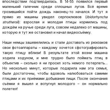
впоследствии подтвердилась. В 14-55 появился первый
маленький галечник среди сплошных лугов. Всё время
грозившийся пойти дождь наконец-то начался. И тут я
прямо из машины увидел серпоклювов (
Ibidorhyncha
struthersii
): взрослая и молодая птицы кормились под
дождём на ручье среди луга, совсем недалеко от машины,
которую я тут же остановил и начал видеосъёмку.
Наши немцы зашевелились и стали доставать из рюкзаков
свои фотоаппараты – каждому хочется сфотографировать
такую птицу вблизи! В результате этой возни машина
ходила ходуном, и мне трудно было поймать птиц в
объектив – сколько я ни просил хоть немого потерпеть…
Но несколько минут, которые подарила нам эта семья,
были достаточны, чтобы вдоволь налюбоваться самими
птицами и их приёмами добывания пищи. После окончания
съёмки я вышел и вспугнул молодого – он нормально
полетел!