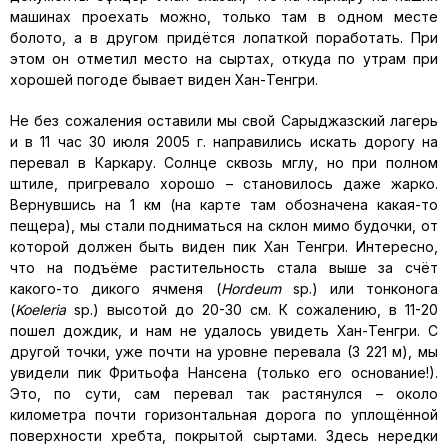
машинах проехать можно, только там в одном месте
болото, а в другом придётся лопаткой поработать. При
этом он отметил место на сыртах, откуда по утрам при
хорошей погоде бывает виден Хан-Тенгри.
Не без сожаления оставили мы свой Сарыджазский лагерь
и в 11 час 30 июля 2005 г. направились искать дорогу на
перевал в Каркару. Солнце сквозь мглу, но при полном
штиле, пригревало хорошо – становилось даже жарко.
Вернувшись на 1 км (на карте там обозначена какая-то
пещера), мы стали подниматься на склон мимо будочки, от
которой должен быть виден пик Хан Тенгри. Интересно,
что на подъёме растительность стала выше за счёт
какого-то дикого ячменя (
Hordeum
sp.) или тонконога
(
Koeleria
sp.) высотой до 20-30 см. К сожалению, в 11-20
пошел дождик, и нам не удалось увидеть Хан-Тенгри. С
другой точки, уже почти на уровне перевала (3 221 м), мы
увидели пик Фритьофа Нансена (только его основание!).
Это, по сути, сам перевал так растянулся – около
километра почти горизонтальная дорога по уплощённой
поверхности хребта, покрытой сыртами. Здесь нередки