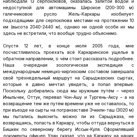
наблюдали 13 серпоклювов, оказалась залитой водой и
недоступной для автомашины. Широкое (200-300 м)
галечниковое русло Жель-Каркары изобилует
подходящими для серпоклюва местами на протяжении 10
км (высота 2040-2440 м), однако ни одной особи их мы
здесь не встретили, что вообще трудно объяснимо.
Спустя 12 лет, в конце июля 2005 года, мне
посчастливилось проехать всё Каркаринское ущелье в
обратном направлении, о чём стоит рассказать подробнее.
Наша очередная зоологическая экспедиция с
международным немецко-киргизским составом завершала
свой трёхнедельный маршрут на Сарыджазских сыртах,
которые я давно мечтал увидеть, а попал впервые.
Поскольку добирались сюда мы кружным путём – через
Иныльчек, Оттук, перевал Чон-Ашу и Тургень-Аксу – а на
возвращение тем же путём времени уже не оставалось, то
при въезде на сырты на погранзаставе Эчкили-таш (3020 м)
мы пытались выяснить: можно ли из Сарыджаза, не
возвращаясь, попасть в Каркару, чтобы оттуда вернуться в
Бишкек по северному берегу Иссык-Куля. Оформлявший
документы офицер Улан сказал, что на Каркару на наших