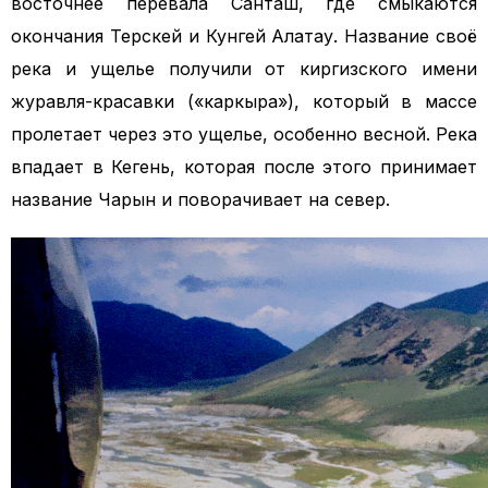
восточнее перевала Санташ, где смыкаются
окончания Терскей и Кунгей Алатау. Название своё
река и ущелье получили от киргизского имени
журавля-красавки («каркыра»), который в массе
пролетает через это ущелье, особенно весной. Река
впадает в Кегень, которая после этого принимает
название Чарын и поворачивает на север.