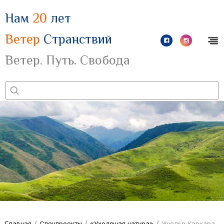
Нам
20
лет
Ветер
Странствий
Ветер. Путь. Свобода
/
/
/
Главная
Спецпроекты
«Уходящая натура»
Ущелье Каркара