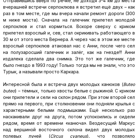
Отправившись вверх по речке, не доходя 3-4 км до места
вчерашней встречи серпоклюва я встретил ещё двух – как
раз в том месте, где мы вчера начали ремонт дороги (300
м ниже моста). Сначала на галечник прилетел молодой
серпоклюв и стал кормиться. Вскоре сверху с криком
прилетел взрослый и, сев, стал окрикивать работающего в
30 м от этого места Вернера. А через час в этом же месте
взрослый серпоклюв атаковал нас с Анни, после чего сел
на полузаросший галечник и залёг, как на гнезде!!! Анни
издалека сделала два снимка. Это тот же галечник, где
было гнездо в 1993 году! Только тогда мы не знали, что это
Турык, а называли просто Каркара.
Интересной была и встреча двух молодых канюков (
Buteo
buteo
) – тёмных, только хвосты белые с рыжиной. С криком
они прилетели и сели на склон рядом. При этом второй сел
прямо на первого, при столкновении они подняли крылья с
характерными белыми подмышками. Ещё несколько раз
наскакивали друг на друга, потом успокоились и сидели
рядом, время от времени «канюча». Вездесущий Маркус
над вершиной восточного склона видел двух молодых
полевых луней (
Circus cyaneus
), что позволяло