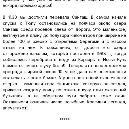
вскоре побываю здесь!).
В 11.30 мы достигли перевала Санташ. В самом начале
спуска к Тюпу остановились на полчаса около озера
Санташ среди посевов слева от дороги. Это маленькое,
вытянутое в длину до полутора километров при ширине не
более 100 м озерко с открытыми берегами и с массой
птицы на нём. К сожалению, от дороги это озеро
отгорожено каналом, который построен в 1988 г., когда
собирались перебросить воду из Каркары в Иссык-Куль
(помнится, много шуму было!). Теперь эта непреодолимая
преграда шириной около 10 м не дала нам возможности
подъехать к воде ближе. А у юго-восточной оконечности
озерка – каменная гора Чингисхана, которую он создал,
приказав каждому воину положить в кучу один окатанный
булыжник, а на обратном пути забрать тоже один.
Оставшиеся означали число погибших. Красивая легенда,
впечатляет!..
*****