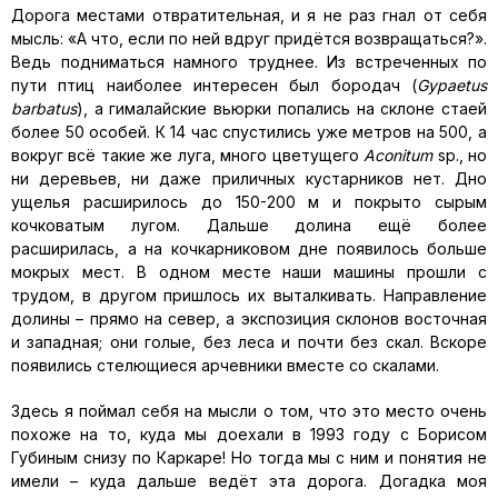
Дорога местами отвратительная, и я не раз гнал от себя
мысль: «А что, если по ней вдруг придётся возвращаться?».
Ведь подниматься намного труднее. Из встреченных по
пути птиц наиболее интересен был бородач (
Gypaetus
barbatus
), а гималайские вьюрки попались на склоне стаей
более 50 особей. К 14 час спустились уже метров на 500, а
вокруг всё такие же луга, много цветущего
Aconitum
sp., но
ни деревьев, ни даже приличных кустарников нет. Дно
ущелья расширилось до 150-200 м и покрыто сырым
кочковатым лугом. Дальше долина ещё более
расширилась, а на кочкарниковом дне появилось больше
мокрых мест. В одном месте наши машины прошли с
трудом, в другом пришлось их выталкивать. Направление
долины – прямо на север, а экспозиция склонов восточная
и западная; они голые, без леса и почти без скал. Вскоре
появились стелющиеся арчевники вместе со скалами.
Здесь я поймал себя на мысли о том, что это место очень
похоже на то, куда мы доехали в 1993 году с Борисом
Губиным снизу по Каркаре! Но тогда мы с ним и понятия не
имели – куда дальше ведёт эта дорога. Догадка моя