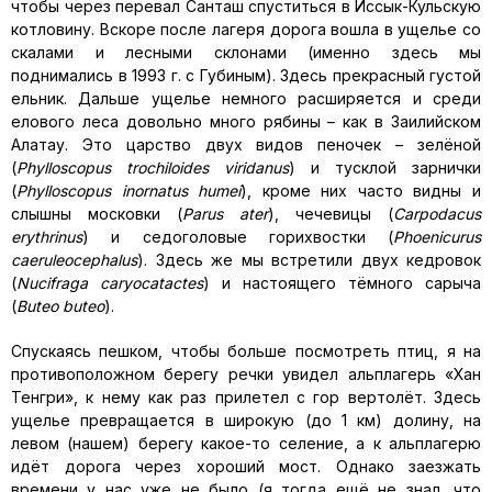
чтобы через перевал Санташ спуститься в Иссык-Кульскую
котловину. Вскоре после лагеря дорога вошла в ущелье со
скалами и лесными склонами (именно здесь мы
поднимались в 1993 г. с Губиным). Здесь прекрасный густой
ельник. Дальше ущелье немного расширяется и среди
елового леса довольно много рябины – как в Заилийском
Алатау. Это царство двух видов пеночек – зелёной
(
Phylloscopus trochiloides viridanus
) и тусклой зарнички
(
Phylloscopus inornatus
humei
), кроме них часто видны и
слышны московки (
Parus ater
), чечевицы (
Carpodacus
erythrinus
) и седоголовые горихвостки (
Phoenicurus
caeruleocephalus
). Здесь же мы встретили двух кедровок
(
Nucifraga
caryocatactes
) и настоящего тёмного сарыча
(
Buteo buteo
).
Спускаясь пешком, чтобы больше посмотреть птиц, я на
противоположном берегу речки увидел альплагерь «Хан
Тенгри», к нему как раз прилетел с гор вертолёт. Здесь
ущелье превращается в широкую (до 1 км) долину, на
левом (нашем) берегу какое-то селение, а к альплагерю
идёт дорога через хороший мост. Однако заезжать
времени у нас уже не было (я тогда ещё не знал, что