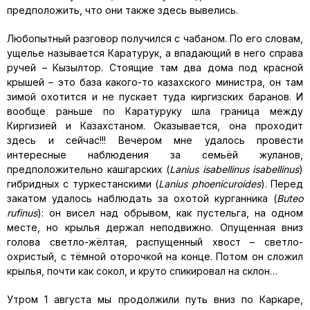
предположить, что они также здесь вывелись.
Любопытный разговор получился с чабаном. По его словам,
ущелье называется Каратурук, а впадающий в него справа
ручей – Кызылтор. Стоящие там два дома под красной
крышей – это база какого-то казахского министра, он там
зимой охотится и не пускает туда киргизских баранов. И
вообще раньше по Каратуруку шла граница между
Киргизией и Казахстаном. Оказывается, она проходит
здесь и сейчас!!! Вечером мне удалось провести
интересные наблюдения за семьёй жуланов,
предположительно кашгарских (
Lanius isabellinus isabellinus
)
гибридных с туркестанскими (
Lanius phoenicuroides
). Перед
закатом удалось наблюдать за охотой курганника (
Buteo
rufinus
): он висел над обрывом, как пустельга, на одном
месте, но крылья держал неподвижно. Опущенная вниз
голова светло-жёлтая, распущенный хвост – светло-
охристый, с тёмной оторочкой на конце. Потом он сложил
крылья, почти как сокол, и круто спикировал на склон…
Утром 1 августа мы продолжили путь вниз по Каркаре,