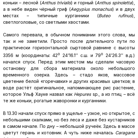
коньки – лесной (
Anthus trivialis
) и горный (
Anthus spinoletta
),
а в небе виден чёрный гриф (
Aegypius monachus
) и в двух
местах – типичные курганники (
Buteo rufinus
),
светлоголовые, со светлыми хвостами.
Самого перевала, в обычном понимании этого слова, мы
так и не заметили. Просто после длительного пути по
практически горизонтальной сыртовой равнине с высоты
o
o
3356 м (координаты: 42
24’16.1’’ с.ш. и 79
24’26.3’’ в.д.)
начался спуск. Перед этим местом мы сделали часовую
остановку для сбора материала около небольшого
временного озерка. Здесь – стадо яков, массовое
цветение белой «горечавки» и других красивых цветков; в
воде растёт оригинальное, напоминающее рис растение,
которое Ульф Хауке назвал как
Hepures
sp., а из птиц – всё
те же коньки, рогатые жаворонки и курганники.
В 13.30 начали спуск прямо в ущелье – узкое, но открытое, с
небольшими скалками, но без леса и даже без кустарников
в самом начале. По дну – небольшой ручеёк. Здесь в массе
цветут герань и котовник. А чуть ниже началась
Caragana