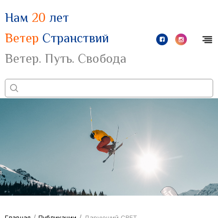
Нам
20
лет
Ветер
Странствий
Ветер. Путь. Свобода
/
/
Главная
Публикации
Дарующий СВЕТ