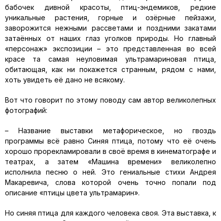
бабочек дивной красоты, птиц-эндемиков, редкие
уникальные растения, горные и озёрные пейзажи,
заворожится нежными рассветами и поздними закатами
затаённых от наших глаз уголков природы. Но главный
«персонаж» экспозиции – это представленная во всей
красе та самая неуловимая ультрамариновая птица,
обитающая, как ни покажется странным, рядом с нами,
хоть увидеть её дано не всякому.
Вот что говорит по этому поводу сам автор великолепных
фотографий:
– Название выставки метафорическое, но гвоздь
программы всё равно Синяя птица, потому что её очень
хорошо прорекламировали в своё время в кинематографе и
театрах, а затем «Машина времени» великолепно
исполнила песню о ней. Это гениальные стихи Андрея
Макаревича, слова которой очень точно попали под
описание «птицы цвета ультрамарин».
Но синяя птица для каждого человека своя. Эта выставка, к