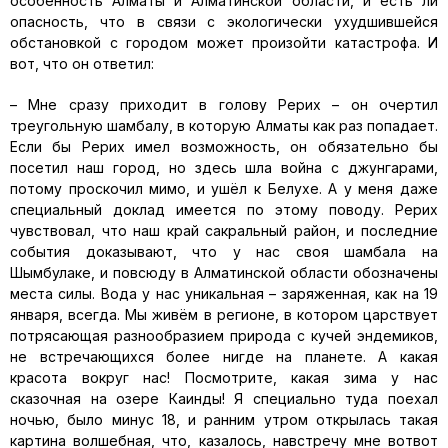
особенность Алматы и Алматинской области, и есть ли
опасность, что в связи с экологически ухудшившейся
обстановкой с городом может произойти катастрофа. И
вот, что он ответил:
– Мне сразу приходит в голову Рерих – он очертил
треугольную шамбалу, в которую Алматы как раз попадает.
Если бы Рерих имел возможность, он обязательно бы
посетил наш город, но здесь шла война с джунгарами,
потому проскочил мимо, и ушёл к Белухе. А у меня даже
специальный доклад имеется по этому поводу. Рерих
чувствовал, что наш край сакральный район, и последние
события доказывают, что у нас своя шамбала на
Шымбулаке, и повсюду в Алматинской области обозначены
места силы. Вода у нас уникальная – заряженная, как на 19
января, всегда. Мы живём в регионе, в котором царствует
потрясающая разнообразием природа с кучей эндемиков,
не встречающихся более нигде на планете. А какая
красота вокруг нас! Посмотрите, какая зима у нас
сказочная на озере Каинды! Я специально туда поехал
ночью, было минус 18, и ранним утром открылась такая
картина волшебная, что, казалось, навстречу мне вотвот