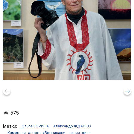
keyboard_backspace
arrow_right_alt
575
Метки:
Oльга ЗОРИНА
Александр ЖДАНКО
Камерная галерея «Вернисаж»
синяя птица