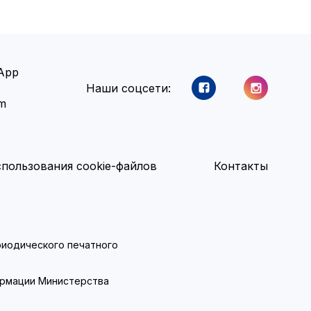
App
Наши соцсети:
am
пользования cookie-файлов
Контакты
ериодического печатного
ормации Министерства