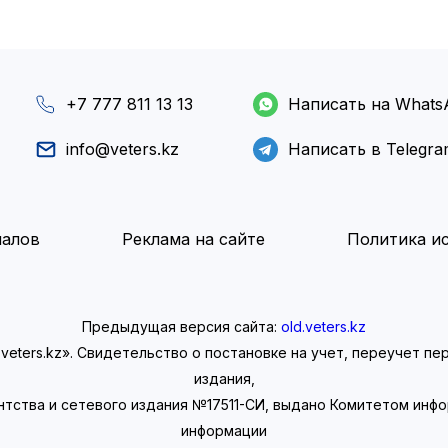
+7 777 811 13 13
Написать на Whats
info@veters.kz
Написать в Telegr
иалов
Реклама на сайте
Политика ис
Предыдущая версия сайта:
old.veters.kz
eters.kz». Свидетельство о постановке на учет, переучет п
издания,
нтства и сетевого издания №17511-СИ, выдано Комитетом инф
информации