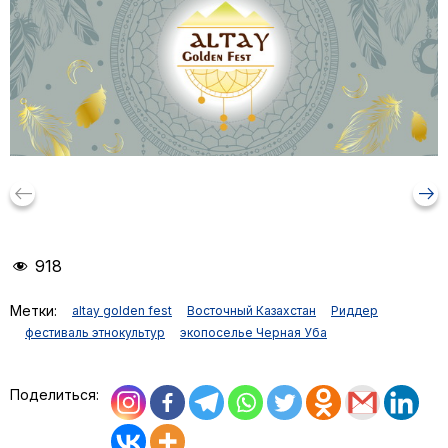
keyboard_backspace
arrow_right_alt
918
Метки:
altay golden fest
Восточный Казахстан
Риддер
фестиваль этнокультур
экопоселье Черная Уба
Поделиться: