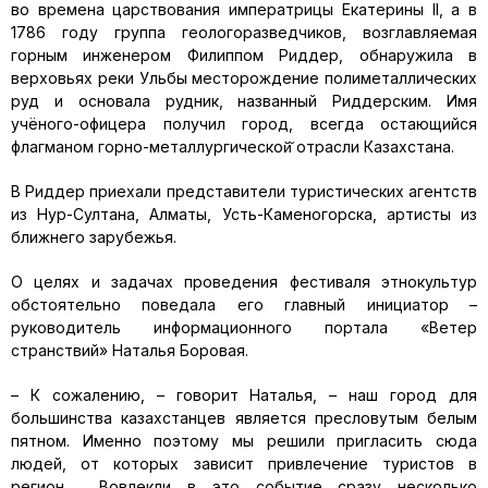
во времена царствования императрицы Екатерины II, а в
1786 году группа геологоразведчиков, возглавляемая
горным инженером Филиппом Риддер, обнаружила в
верховьях реки Ульбы месторождение полиметаллических
руд и основала рудник, названный Риддерским. Имя
учёного-офицера получил город, всегда остающийся
флагманом горно-металлургической̆ отрасли Казахстана.
В Риддер приехали представители туристических агентств
из Нур-Султана, Алматы, Усть-Каменогорска, артисты из
ближнего зарубежья.
О целях и задачах проведения фестиваля этнокультур
обстоятельно поведала его главный инициатор –
руководитель информационного портала «Ветер
странствий» Наталья Боровая.
– К сожалению, – говорит Наталья, – наш город для
большинства казахстанцев является пресловутым белым
пятном. Именно поэтому мы решили пригласить сюда
людей, от которых зависит привлечение туристов в
регион. Вовлекли в это событие сразу несколько