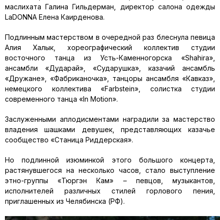
маслихата Галина Гильдерман, директор салона одежды
LaDONNA Елена Каирденова.
Подлинным мастерством в очередной раз блеснула певица
Алия Халык, хореографический коллектив студии
восточного танца из Усть-Каменногорска «Shahira»,
ансамбли «Дударай», «Сударушка», казачий ансамбль
«Дружане», «Фабриканочка», танцоры ансамбля «Кавказ»,
немецкого коллектива «Farbstein», солистка студии
современного танца «In Motion».
Заслуженными аплодисментами наградили за мастерство
владения шашками девушек, представляющих казачье
сообщество «Станица Риддерская».
Но подлинной изюминкой этого большого концерта,
растянувшегося на несколько часов, стало выступление
этно-группы «Тюргэн Кам» – певцов, музыкантов,
исполнителей различных стилей горлового пения,
приглашенных из Челябинска (РФ).