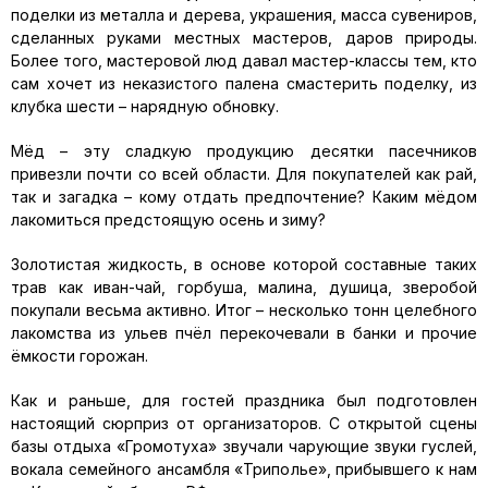
поделки из металла и дерева, украшения, масса сувениров,
сделанных руками местных мастеров, даров природы.
Более того, мастеровой люд давал мастер-классы тем, кто
сам хочет из неказистого палена смастерить поделку, из
клубка шести – нарядную обновку.
Мёд – эту сладкую продукцию десятки пасечников
привезли почти со всей области. Для покупателей как рай,
так и загадка – кому отдать предпочтение? Каким мёдом
лакомиться предстоящую осень и зиму?
Золотистая жидкость, в основе которой составные таких
трав как иван-чай, горбуша, малина, душица, зверобой
покупали весьма активно. Итог – несколько тонн целебного
лакомства из ульев пчёл перекочевали в банки и прочие
ёмкости горожан.
Как и раньше, для гостей праздника был подготовлен
настоящий сюрприз от организаторов. С открытой сцены
базы отдыха «Громотуха» звучали чарующие звуки гуслей,
вокала семейного ансамбля «Триполье», прибывшего к нам