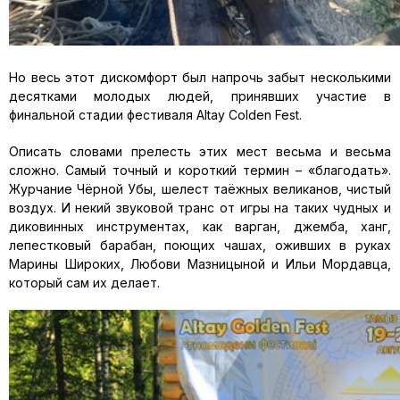
Но весь этот дискомфорт был напрочь забыт несколькими
десятками молодых людей, принявших участие в
финальной стадии фестиваля Аltay Colden Fest.
Описать словами прелесть этих мест весьма и весьма
сложно. Самый точный и короткий термин – «благодать».
Журчание Чёрной Убы, шелест таёжных великанов, чистый
воздух. И некий звуковой транс от игры на таких чудных и
диковинных инструментах, как варган, джемба, ханг,
лепестковый барабан, поющих чашах, оживших в руках
Марины Широких, Любови Мазницыной и Ильи Мордавца,
который сам их делает.