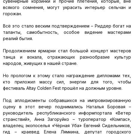
сувенирные корзинки и прочие плетения, которые, вне
всякого сомнения, могут украсить интерьер сельчан и
горожан.
Всё это стало веским подтверждением – Риддер богат на
таланты, самобытность, особое видение мастерами
реалий бытия.
Продолжением ярмарки стал большой концерт мастеров
танца и вокала, отражающих разнообразие культур
народов, живущих в нашей стране.
Но прологом к этому стало награждение дипломами тех,
кто приложил массу сил, энергии для того, чтобы
фестиваль Аltay Colden Fest прошёл на должным уровне.
Под аплодисменты собравшихся на импровизированную
сцену в этот вечер поднимались Наталья Боровая –
руководитель республиканского информпортала «Ветер
странствий», Анна Загоруйко – туроператор «Компас»,
владелец экопоселья «Чёрная Уба» Евгений Сидельников,
гид – краевед Елена Лямкина, депутат городского