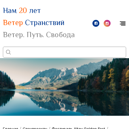
Нам
20
лет
Ветер
Странствий
Ветер. Путь. Свобода
/
/
/
Главная
Спецпроекты
Фестиваль Altay Golden Fest