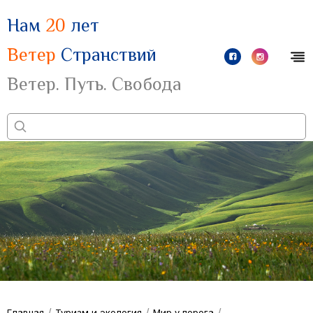
Нам
20
лет
Ветер
Странствий
Ветер. Путь. Свобода
/
/
/
Главная
Туризм и экология
Мир у порога