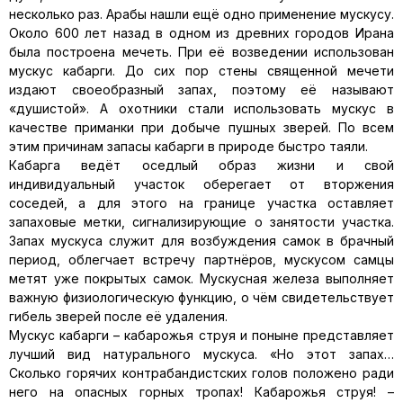
несколько раз. Арабы нашли ещё одно применение мускусу.
Около 600 лет назад в одном из древних городов Ирана
была построена мечеть. При её возведении использован
мускус кабарги. До сих пор стены священной мечети
издают своеобразный запах, поэтому её называют
«душистой». А охотники стали использовать мускус в
качестве приманки при добыче пушных зверей. По всем
этим причинам запасы кабарги в природе быстро таяли.
Кабарга ведёт оседлый образ жизни и свой
индивидуальный участок оберегает от вторжения
соседей, а для этого на границе участка оставляет
запаховые метки, сигнализирующие о занятости участка.
Запах мускуса служит для возбуждения самок в брачный
период, облегчает встречу партнёров, мускусом самцы
метят уже покрытых самок. Мускусная железа выполняет
важную физиологическую функцию, о чём свидетельствует
гибель зверей после её удаления.
Мускус кабарги – кабарожья струя и поныне представляет
лучший вид натурального мускуса. «Но этот запах…
Сколько горячих контрабандистских голов положено ради
него на опасных горных тропах! Кабарожья струя! –