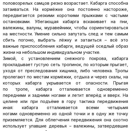
половозрелых самцов резко возрастает. Кабарга способна
затаиваться. На кормёжке она постоянно настороже,
передвигается резкими короткими прыжками с частыми
остановками. Убегающая кабарга вскакивает на пни,
валежины, валуны, муравейники, чтобы сориентироваться
на местности. Умение сильно запутать след и тем самым
сбить погоню, выбрать лёжку и затаиться – всё это
важные приспособления кабарги, ведущей оседлый образ
жизни на небольшом индивидуальном участке.
Зимой, с установлением снежного покрова, кабарга
прокладывает густую сеть тропинок, по которым прыгает,
уходя от преследования хищника, либо человека. Тропы
пролегают по местам кормёжки, отдыха и через скалы, на
которых кабарга укрывается от опасности. Прыгая
по тропе, кабарга отталкивается одновременно
передними и задними ногами и летит вперёд и вверх. На
целине или при подъёме в гору тактика передвижения
иная: кабарга отталкивается всеми четырьмя
ногами одновременно из одной точки и в одну же точку
приземляется. Для облегчения передвижения она охотно
использует упавшие деревья – валежины, затвердевшие