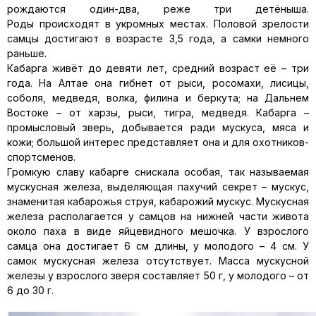
рождаются один-два, реже три детёныша.
Роды происходят в укромных местах. Половой зрелости
самцы достигают в возрасте 3,5 года, а самки немного
раньше.
Кабарга живёт до девяти лет, средний возраст её – три
года. На Алтае она гибнет от рыси, росомахи, лисицы,
соболя, медведя, волка, филина и беркута; на Дальнем
Востоке – от харзы, рыси, тигра, медведя. Кабарга –
промысловый зверь, добывается ради мускуса, мяса и
кожи; большой интерес представляет она и для охотников-
спортсменов.
Громкую славу кабарге снискала особая, так называемая
мускусная железа, выделяющая пахучий секрет – мускус,
знаменитая кабарожья струя, кабарожий мускус. Мускусная
железа располагается у самцов на нижней части живота
около паха в виде яйцевидного мешочка. У взрослого
самца она достигает 6 см длины, у молодого – 4 см. У
самок мускусная железа отсутствует. Масса мускусной
железы у взрослого зверя составляет 50 г, у молодого – от
6 до 30 г.