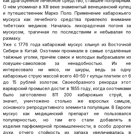
как драгоценное лечебное средство, ставшее популярным.
О нём упоминал в XIII веке знаменитый венецианский купец
и путешественник Марко Поло. Применение кабарожьего
мускуса как лечебного средства привлекло внимание
тибетских медиков. Началась лихорадочная погоня за
мускусом, трагичная по последствиям и небывалая по
размаху.
Уже с 1776 года кабарожий мускус хлынул из Восточной
Сибири в Китай. Охотники проникали в самые отдалённые
таёжные уголки, причём самок и молодых выбрасывали из
ловушек-самоловов за ненадобностью. Их не
интересовало ни мясо, ни шкуры, ведь за одну
кабарожью струю массой всего 40–50 г купцы платили от 6
до 15 рублей золотом. Своеобразного рекорда этот
варварский промысел достиг в 1855 году, когда охотниками
было заготовлено 811 200 кабарожьих струй, а
значит, уничтожено столько же взрослых самцов,
основного репродуктивного элемента популяции. В Европе
мускус как медицинский препарат не пользовался
популярностью, но там его стали добавлять в
изделия парфюмерной промышленности, в особо дорогие
духи, отчего стойкость их запаха увеличивалась в