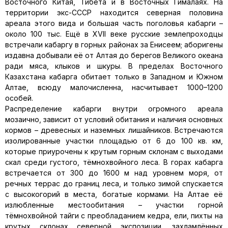
Восточного Китая, Тибета и в Восточных Гималаях. На
территории экс-СССР находится северная половина
ареала этого вида и большая часть поголовья кабарги –
около 100 тыс. Ещё в XVII веке русские землепроходцы
встречали кабаргу в горных районах за Енисеем; аборигены
издавна добывали её от Алтая до берегов Великого океана
ради мяса, клыков и шкуры. В пределах Восточного
Казахстана кабарга обитает только в Западном и Южном
Алтае, всюду малочисленна, насчитывает 1000–1200
особей.
Распределение кабарги внутри огромного ареала
мозаично, зависит от условий обитания и наличия основных
кормов – древесных и наземных лишайников. Встречаются
изолированные участки площадью от 6 до 100 кв. км,
которые приурочены к крутым горным склонам с выходами
скал среди густого, тёмнохвойного леса. В горах кабарга
встречается от 300 до 1600 м над уровнем моря, от
речных террас до границ леса, и только зимой спускается
с высокогорий в места, богатые кормами. На Алтае её
излюбленные местообитания – участки горной
тёмнохвойной тайги с преобладанием кедра, ели, пихты на
крутых склонах северной экспозиции, захламлённых