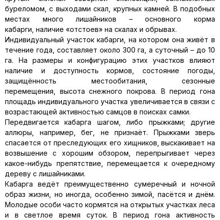
буреломом, с выходами скал, крупных камней. В подобных
местах много лишайников – основного корма
кабарги, наличие «отстоев» на скалах и обрывах.
Индивидуальный участок кабарги, на котором она живёт в
течение года, составляет около 300 га, а суточный – до 10
га. На размеры и конфигурацию этих участков влияют
наличие и доступность кормов, состояние погоды,
защищённость местообитания, сезонные
перемещения, высота снежного покрова. В период гона
площадь индивидуального участка увеличивается в связи с
возрастающей активностью самцов в поисках самки.
Передвигается кабарга шагом, либо прыжками; другие
аллюры, например, бег, не признаёт. Прыжками зверь
спасается от преследующих его хищников, выскакивает на
возвышение с хорошим обзором, перепрыгивает через
какое-нибудь препятствие, перемещается к очередному
дереву с лишайниками.
Кабарга ведёт преимущественно сумеречный и ночной
образ жизни, но иногда, особенно зимой, пасётся и днём.
Молодые особи часто кормятся на открытых участках леса
и в светлое время суток. В период гона активность