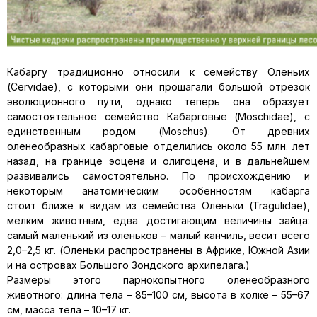
Кабаргу традиционно относили к семейству Оленьих
(Cervidae), с которыми они прошагали большой отрезок
эволюционного пути, однако теперь она образует
самостоятельное семейство Кабарговые (Moschidae), с
единственным родом (Moschus). От древних
оленеобразных кабарговые отделились около 55 млн. лет
назад, на границе эоцена и олигоцена, и в дальнейшем
развивались самостоятельно. По происхождению и
некоторым анатомическим особенностям кабарга
стоит ближе к видам из семейства Оленьки (Tragulidae),
мелким животным, едва достигающим величины зайца:
самый маленький из оленьков – малый канчиль, весит всего
2,0–2,5 кг. (Оленьки распространены в Африке, Южной Азии
и на островах Большого Зондского архипелага.)
Размеры этого парнокопытного оленеобразного
животного: длина тела – 85–100 см, высота в холке – 55–67
см, масса тела – 10–17 кг.