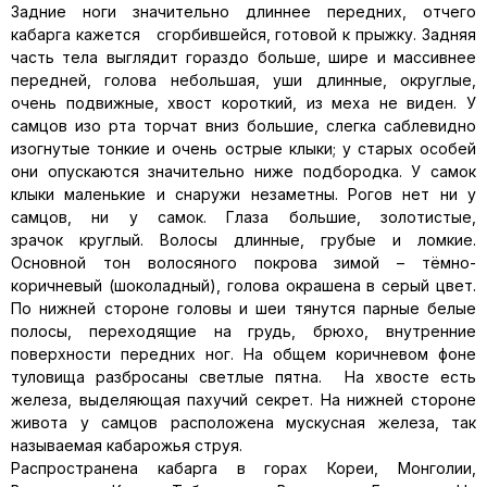
Задние ноги значительно длиннее передних, отчего
кабарга кажется сгорбившейся, готовой к прыжку. Задняя
часть тела выглядит гораздо больше, шире и массивнее
передней, голова небольшая, уши длинные, округлые,
очень подвижные, хвост короткий, из меха не виден. У
самцов изо рта торчат вниз большие, слегка саблевидно
изогнутые тонкие и очень острые клыки; у старых особей
они опускаются значительно ниже подбородка. У самок
клыки маленькие и снаружи незаметны. Рогов нет ни у
самцов, ни у самок. Глаза большие, золотистые,
зрачок круглый. Волосы длинные, грубые и ломкие.
Основной тон волосяного покрова зимой – тёмно-
коричневый (шоколадный), голова окрашена в серый цвет.
По нижней стороне головы и шеи тянутся парные белые
полосы, переходящие на грудь, брюхо, внутренние
поверхности передних ног. На общем коричневом фоне
туловища разбросаны светлые пятна. На хвосте есть
железа, выделяющая пахучий секрет. На нижней стороне
живота у самцов расположена мускусная железа, так
называемая кабарожья струя.
Распространена кабарга в горах Кореи, Монголии,