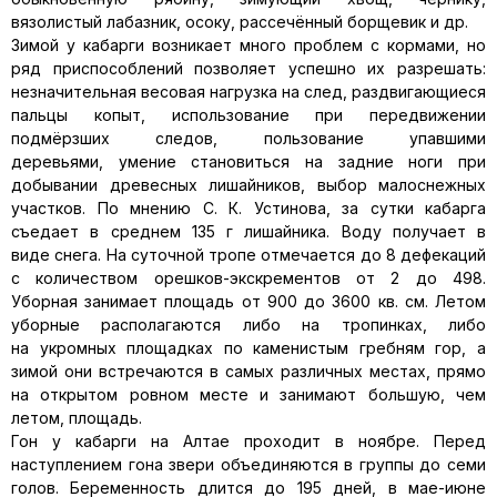
вязолистый лабазник, осоку, рассечённый борщевик и др.
Зимой у кабарги возникает много проблем с кормами, но
ряд приспособлений позволяет успешно их разрешать:
незначительная весовая нагрузка на след, раздвигающиеся
пальцы копыт, использование при передвижении
подмёрзших следов, пользование упавшими
деревьями, умение становиться на задние ноги при
добывании древесных лишайников, выбор малоснежных
участков. По мнению С. К. Устинова, за сутки кабарга
съедает в среднем 135 г лишайника. Воду получает в
виде снега. На суточной тропе отмечается до 8 дефекаций
с количеством орешков-экскрементов от 2 до 498.
Уборная занимает площадь от 900 до 3600 кв. см. Летом
уборные располагаются либо на тропинках, либо
на укромных площадках по каменистым гребням гор, а
зимой они встречаются в самых различных местах, прямо
на открытом ровном месте и занимают большую, чем
летом, площадь.
Гон у кабарги на Алтае проходит в ноябре. Перед
наступлением гона звери объединяются в группы до семи
голов. Беременность длится до 195 дней, в мае-июне