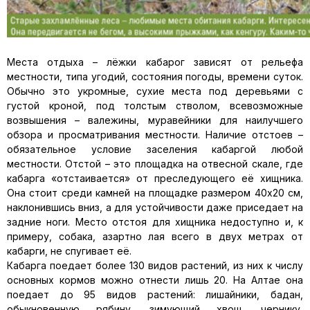
Места отдыха – лёжки кабарог зависят от рельефа
местности, типа угодий, состояния погоды, времени суток.
Обычно это укромные, сухие места под деревьями с
густой кроной, под толстым стволом, всевозможные
возвышения – валежины, муравейники для наилучшего
обзора и просматривания местности. Наличие отстоев –
обязательное условие заселения кабаргой любой
местности. Отстой – это площадка на отвесной скале, где
кабарга «отстаивается» от преследующего её хищника.
Она стоит среди камней на площадке размером 40х20 см,
наклонившись вниз, а для устойчивости даже приседает на
задние ноги. Место отстоя для хищника недоступно и, к
примеру, собака, азартно лая всего в двух метрах от
кабарги, не спугивает её.
Кабарга поедает более 130 видов растений, из них к числу
основных кормов можно отнести лишь 20. На Алтае она
поедает до 95 видов растений: лишайники, бадан,
обыкновенную рябину, зимующий хвощ, чернику,