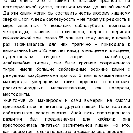
10 см длины. Это с такими-то клыками прозябать на
вегетарианской диете, питаться мхами да лишайниками?
Да эти клыки могли бы составить честь любому хищному
зверю! Стоп! А ведь саблезубость – не такая уж редкость в
мире животных. У кошачьих саблезубость возникала
четырежды, начиная с олигоцена, первого периода
кайнозойской эры, около 55 млн. лет тому назад и всякий
раз заканчивалась для них трагично – приводила к
вымиранию. Всего 25 млн. лет назад, в миоцене и плиоцене,
существовали хищные звери – махайроды,
«саблезубые тигры», они были крупнее современного
тигра, имели большие саблевидные верхние клыки с
режущими зазубренными краями. Этими клыками-пилками
махайроды умерщвляли таких крупных толстокожих
растительноядных млекопитающих, как носороги,
мастодонты.
Уничтожив их, махайроды и сами вымерли, не смогли
приспособиться к питанию другой пищей. Пали жертвой
собственного совершенства. Иной путь эволюционного
развития был предназначен для кабарги: она
приспособилась питаться растительной пищей. Но это,
как говорится, только присказка, а «сказка» ещё впереди.