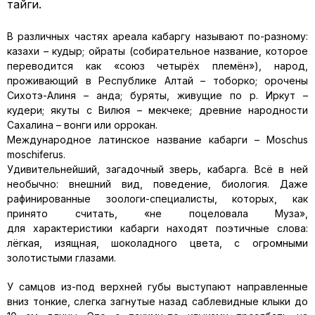
тайги.
В различных частях ареала кабаргу называют по-разному:
казахи – кудыр; ойраты (собирательное название, которое
переводится как «союз четырёх племён»), народ,
проживающий в Республике Алтай – тоборко; орочены
Сихотэ-Алиня – анда; буряты, живущие по р. Иркут –
кудери; якуты с Вилюя – мекчеке; древние народности
Сахалина – вонги или оррокан.
Международное латинское название кабарги – Moschus
moschiferus.
Удивительнейший, загадочный зверь, кабарга. Всё в ней
необычно: внешний вид, поведение, биология. Даже
рафинированные зоологи-специалисты, которых, как
принято считать, «не поцеловала Муза»,
для характеристики кабарги находят поэтичные слова:
лёгкая, изящная, шоколадного цвета, с огромными
золотистыми глазами.
У самцов из-под верхней губы выступают направленные
вниз тонкие, слегка загнутые назад саблевидные клыки до